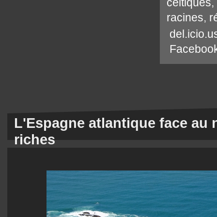
celtiques
,
racines
,
r
del.icio.u
Faceboo
L'Espagne atlantique face au 
riches