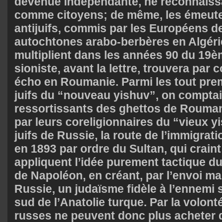
devenue indépendante, ne reconnaissai
comme citoyens; de même, les émeutes
antijuifs, commis par les Européens d
autochtones arabo-berbères en Algéri
multiplient dans les années 90 du 19èm
sioniste, avant la lettre, trouvera par
écho en Roumanie. Parmi les tout pre
juifs du “nouveau yishuv”, on compta
ressortissants des ghettos de Roumani
par leurs coreligionnaires du “vieux 
juifs de Russie, la route de l’immigrati
en 1893 par ordre du Sultan, qui crain
appliquent l’idée purement tactique du
de Napoléon, en créant, par l’envoi mas
Russie, un judaïsme fidèle à l’ennemi s
sud de l’Anatolie turque. Par la volonté
russes ne peuvent donc plus acheter d