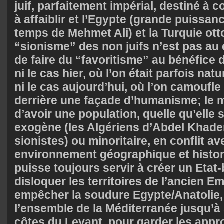
juif, parfaitement impérial, destiné à c
à affaiblir et l’Egypte (grande puissan
temps de Mehmet Ali) et la Turquie ot
“sionisme” des non juifs n’est pas au
de faire du “favoritisme” au bénéfice de
ni le cas hier, où l’on était parfois na
ni le cas aujourd’hui, où l’on camoufl
derrière une façade d’humanisme; le m
d’avoir une population, quelle qu’elle
exogène (les Algériens d’Abdel Khader 
sionistes) ou minoritaire, en conflit a
environnement géographique et histo
puisse toujours servir à créer un Etat
disloquer les territoires de l’ancien E
empêcher la soudure Egypte/Anatolie, 
l’ensemble de la Méditerranée jusqu’à
côtes du Levant, pour garder les appr