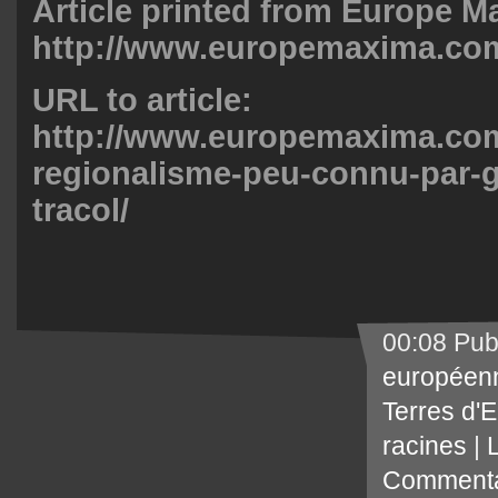
Article printed from Europe M
http://www.europemaxima.co
URL to article:
http://www.europemaxima.com
regionalisme-peu-connu-par-g
tracol/
00:08 Pub
européen
Terres d'
racines
|
Commenta