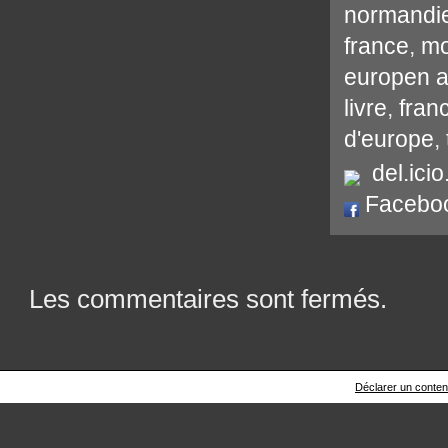
normandi
france
,
mo
europen a
livre
,
fran
d'europe
,
del.icio
Facebo
Les commentaires sont fermés.
Déclarer un contenu 