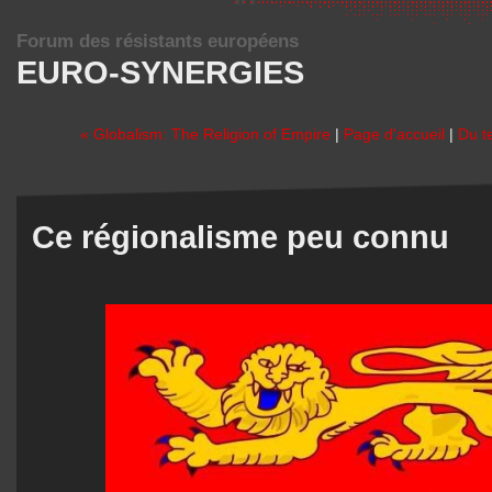
Forum des résistants européens
EURO-SYNERGIES
« Globalism: The Religion of Empire
|
Page d'accueil
|
Du t
Ce régionalisme peu connu