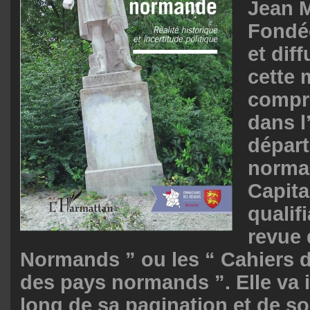
Jean M
Fondé
et diff
cette 
compr
dans 
dépar
norman
Capital
qualif
revue
Normands ” ou les “ Cahiers d
des pays normands ”. Elle va il
long de sa pagination et de so