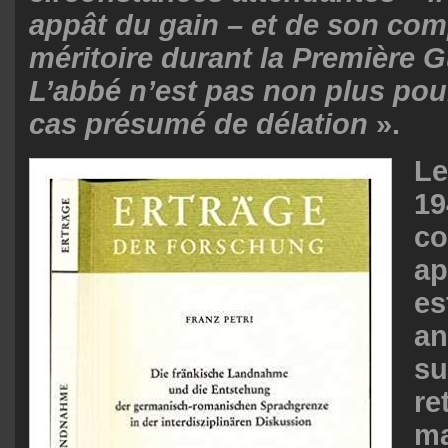
appât du gain – et de son co
méritoire durant la Première 
L’abbé n’est pas non plus pour
cas présumé de délation
».
Le
19
co
ap
es
an
su
re
ma