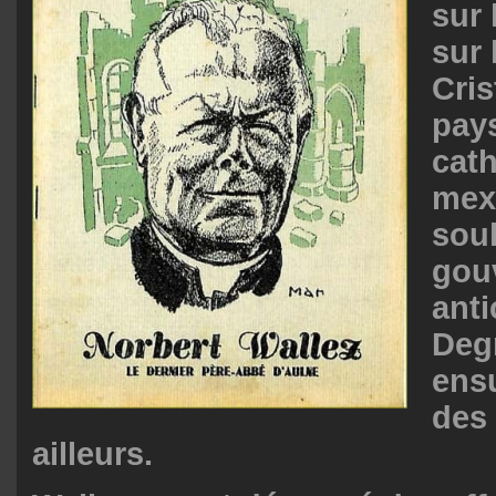
sur 
sur 
Cris
pay
cat
mex
soul
gou
anti
Degr
ensu
des
ailleurs.