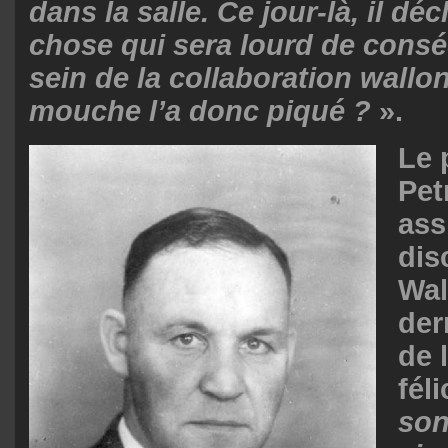
dans la salle. Ce jour-là, il d
chose qui sera lourd de cons
sein de la collaboration wallo
mouche l’a donc piqué ?
».
Le 
Pet
ass
dis
Wal
der
de l
fél
son