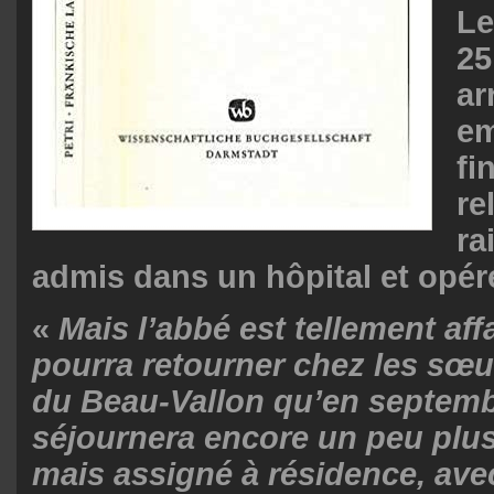
Le
25
ar
em
fi
re
ra
admis dans un hôpital et opér
«
Mais l’abbé est tellement affa
pourra retourner chez les sœu
du Beau-Vallon qu’en septembr
séjournera encore un peu plus
mais assigné à résidence, avec