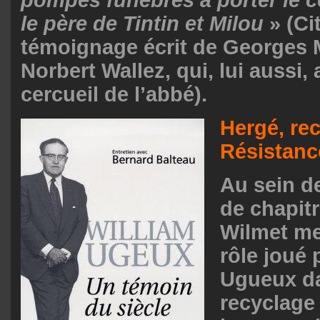
le père de Tintin et Milou
» (Ci
témoignage écrit de Georges 
Norbert Wallez, qui, lui aussi, 
cercueil de l’abbé).
Hergé, rec
Résistanc
Au sein de
de chapitr
Wilmet me
rôle joué 
Ugueux da
recyclage