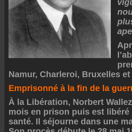
vig
nou
plu
ape
Apr
l’a
pre
Namur, Charleroi, Bruxelles et
Emprisonné à la fin de la guer
À la Libération, Norbert Walle
mois en prison puis est libéré
santé. Il séjourne dans une m
Son procès débute le 28 mai 194