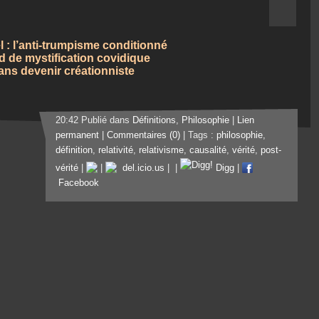
el : l’anti-trumpisme conditionné
nd de mystification covidique
ans devenir créationniste
20:42 Publié dans
Définitions
,
Philosophie
|
Lien
permanent
|
Commentaires (0)
| Tags :
philosophie
,
définition
,
relativité
,
relativisme
,
causalité
,
vérité
,
post-
vérité
|
|
del.icio.us
|
|
Digg
|
Facebook