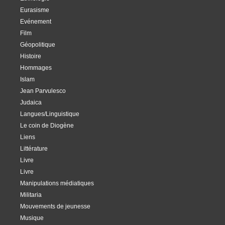
Eurasisme
Evénement
Film
Géopolitique
Histoire
Hommages
Islam
Jean Parvulesco
Judaica
Langues/Linguistique
Le coin de Diogène
Liens
Littérature
Livre
Livre
Manipulations médiatiques
Militaria
Mouvements de jeunesse
Musique