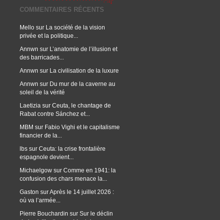
COMMENTAIRES RÉCENTS
Mello
sur
La société de la vision
privée et la politique...
Annwn
sur
L’anatomie de l’illusion et
des barricades...
Annwn
sur
La civilisation de la luxure
Annwn
sur
Du mur de la caverne au
soleil de la vérité
Laetizia
sur
Ceuta, le chantage de
Rabat contre Sánchez et...
MBM
sur
Fabio Vighi et le capitalisme
financier de la...
lbs
sur
Ceuta: la crise frontalière
espagnole devient...
Michaelgow
sur
Comme en 1941: la
confusion des chars menace la...
Gaston
sur
Après le 14 juillet 2026 :
où va l’armée...
Pierre Bouchardin
sur
Sur le déclin