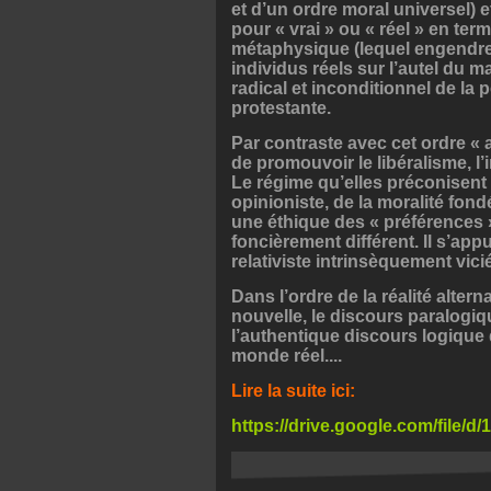
et d’un ordre moral universel)
pour « vrai » ou « réel » en ter
métaphysique (lequel engendre t
individus réels sur l’autel du 
radical et inconditionnel de la
protestante.
Par contraste avec cet ordre « 
de promouvoir le libéralisme, l’i
Le régime qu’elles préconisent 
opinioniste, de la moralité fondé
une éthique des « préférences 
foncièrement différent. Il s’ap
relativiste intrinsèquement vic
Dans l’ordre de la réalité alte
nouvelle, le discours paralogiqu
l’authentique discours logique 
monde réel....
Lire la suite ici:
https://drive.google.com/file