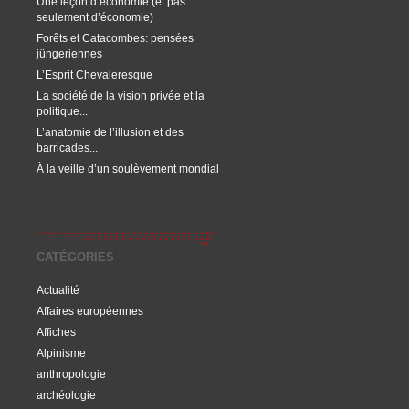
Une leçon d’économie (et pas
seulement d’économie)
Forêts et Catacombes: pensées
jüngeriennes
L’Esprit Chevaleresque
La société de la vision privée et la
politique...
L’anatomie de l’illusion et des
barricades...
À la veille d’un soulèvement mondial
CATÉGORIES
Actualité
Affaires européennes
Affiches
Alpinisme
anthropologie
archéologie