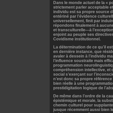
Dans le monde actuel de la « po
strictement parler acceptable 
individu est sa propre source de 
entériné par l’évidence culture
universellement, finit par indu
répondons finalement à aucune 
et transculturelle—à l’exception 
enjoint au peuple ses directive
Covidisme institutionnel.
La détermination de ce qu’il est
en dernière instance, que résid
avaler à dessein à l’individu ma
l’influence soustraite mais effic
programmation neurolinguistiq
compréhension intellective, et
social s’exerçant sur l’inconsci
n’est donc sa propre référence
bien réelle à une programmatio
prestidigitation logique de l’
abs
De même dans l’ordre de la causa
épistémique et morale, la substit
chemin culturel pour supplanter
jusque récemment aussi bien le