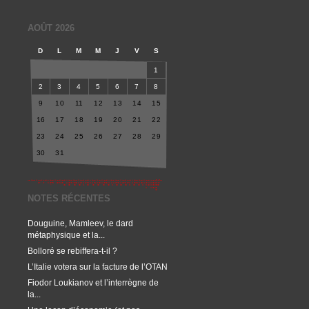
AOÛT 2026
D
L
M
M
J
V
S
1
2
3
4
5
6
7
8
9
10
11
12
13
14
15
16
17
18
19
20
21
22
23
24
25
26
27
28
29
30
31
NOTES RÉCENTES
Douguine, Mamleev, le dard
métaphysique et la...
Bolloré se rebiffera-t-il ?
L’Italie votera sur la facture de l’OTAN
Fiodor Loukianov et l’interrègne de
la...