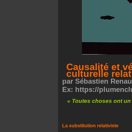
Causalité et vé
culturelle relat
par Sébastien Renau
Ex: https://plumenc
« Toutes choses ont un 
(Maître
La substitution relativiste