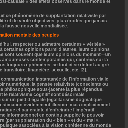
ost-causale » des effets observés dans le monde et
t ce phénomène de supplantation relativiste par
ité et de vérité objectives, plus érodés que jamais
la fausse nouvelle mondialisée.
mmation mentale des peuples
hui, respecter ou admettre certaines « vérités »
à certaines opinions parmi d’autres, leurs opinions
ui ne sont souvent que leurs opinions du moment—un
s amoureuses contemporaines qui, centrées sur la
ions toujours éphémères, se font et se défont au gré
ansitoire, financière, sexuelle, etc. [2].
 communication instantanée de l’information via le
r numérique, la pensée relativiste (consciente ou
me philosophique sous-jacente la plus répandue.
 le relativisme cognitif sont désormais
 sur un pied d’égalité (égalitarisme dogmatique
e estimation évidemment illusoire mais implicitement
tique et par crainte d’enfreindre l’impératif
isme informationnel en continu supplée le pouvoir
e (par supplantation du « bien » et du « mal »,
 puisque associées à la vision chrétienne du monde