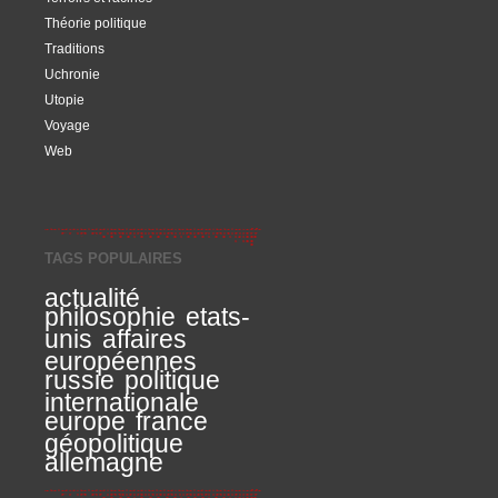
Théorie politique
Traditions
Uchronie
Utopie
Voyage
Web
TAGS POPULAIRES
actualité
philosophie
etats-
unis
affaires
européennes
russie
politique
internationale
europe
france
géopolitique
allemagne