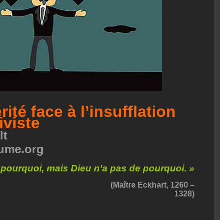
rité face à l’insufflation
iviste
lt
lume.org
pourquoi, mais Dieu n’a pas de pourquoi. »
 Eckhart, 1260 –
1328)