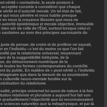
st-vérité » normalisée, la seule posture à
et acceptée consiste à considérer que chaque
vérité et d’autorité morale. Un tel état de fait,
lle qui nous pénètre et nous habite presque
ire en nous la croyance illusoire que nous ne
autorité épistémique et morale objective, immuable
bien sûr de celle de l’État, surtout lorsque celui-ci
s sanitaires au nom des principes sacrosaints du
 juste de penser, de croire et de proférer ne saurait,
er en l’individu—c’est du moins ce que l’on fait
ssifié par le relativisme universel, moyennant
ace de la suggestibilité lobbyiste, de la
ue, du détournement numérique de la
 de toutes les formes contemporaines du contrôle
ent du public. En matière de « post-vérité », l’individu
 imaginaire que dans la mesure de sa soumission
n culturelle neuro-mentale fondée sur la
olutisation
du
relativisme
.
lité, principe universel lui aussi de nature à la fois
ution relativiste et pluraliste a aujourd’hui fait son
 graduellement l’objectivité que lui reconnaissaient
s sciences naturelles que la métaphysique, et par-là