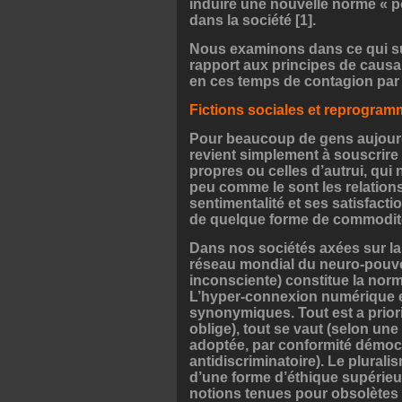
induire une nouvelle norme « p
dans la société [1].
Nous examinons dans ce qui sui
rapport aux principes de causal
en ces temps de contagion par 
Fictions sociales et reprogra
Pour beaucoup de gens aujourd’
revient simplement à souscrire 
propres ou celles d’autrui, q
peu comme le sont les relation
sentimentalité et ses satisfact
de quelque forme de commodité tr
Dans nos sociétés axées sur la
réseau mondial du neuro-pouvoi
inconsciente) constitue la nor
L’hyper-connexion numérique et
synonymiques. Tout est a priori
oblige), tout se vaut (selon un
adoptée, par conformité démocra
antidiscriminatoire). Le plural
d’une forme d’éthique supérieur
notions tenues pour obsolètes