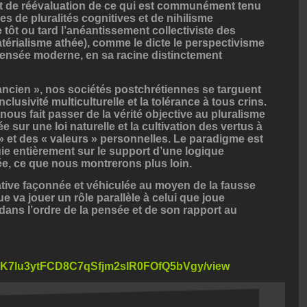
 et de réévaluation de ce qui est communément tenu
mes de pluralités cognitives et de nihilisme
ôt ou tard l’anéantissement collectiviste des
matérialisme athée), comme le dicte le perspectivisme
 pensée moderne, en sa racine distinctement
ancien », nos sociétés postchrétiennes se targuent
nclusivité multiculturelle et la tolérance à tous crins.
nous fait passer de la vérité objective au pluralisme
e sur une loi naturelle et la cultivation des vertus à
» et des « valeurs » personnelles. Le paradigme est
puie entièrement sur le support d’une logique
iée, ce que nous montrerons plus loin.
rnative façonnée et véhiculée au moyen de la fausse
e va jouer un rôle parallèle à celui que joue
dans l’ordre de la pensée et de son rapport au
/d/1K7lu3ytFCD8C7qSfjm2slR0FOfQ5bVgy/view