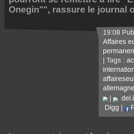
Onegin"", rassure le journal 
19:08 Pub
Affaires 
permanen
| Tags :
ac
internatio
affairese
allemagn
|
del.i
Digg
|
F