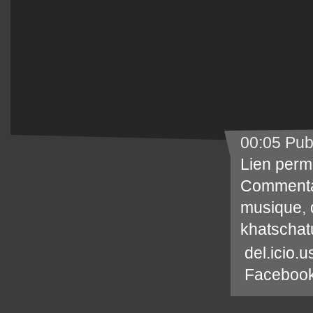
00:05 Pub
Lien perm
Commenta
musique
,
khatschat
del.icio.u
Faceboo