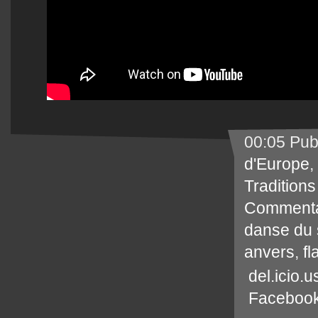
00:05 Pub
d'Europe
,
Traditions
Commenta
danse du 
anvers
,
fl
del.icio.u
Faceboo