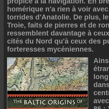
propice à la navigation. En br
homérique n'a rien à voir avec
torrides d'Anatolie. De plus, l
Troie, faits de pierres et de ro
ressemblent davantage à ceu
cités du Nord qu'à ceux des p
forteresses mycéniennes.
Ains
étra
long
dans
centr
avec
86 ;