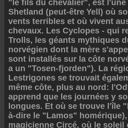
"le fils du chevalier", est l'une
Shetland (peut-être Yell) où so
vents terribles et où vivent au
chevaux. Les Cyclopes - qui 
Trolls, les géants mythiques d
norvégien dont la mère s'appe
sont installés sur la côte norv
a un "Tosen-fjorden"). La rég
Lestrigones se trouvait égalem
même côte, plus au nord: l'O
apprend que les journées y so
longues. Et où se trouve l'île 
à-dire le "Lamos" homérique), l
magicienne Circé, où le soleil 