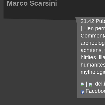
Marco Scarsini
21:42 Pub
|
Lien per
Commenta
archéolog
achéens
,
hittites
,
il
humanités
mythologi
|
del.i
Facebo