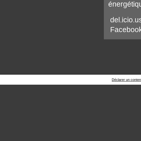
énergétiq
del.icio.u
Faceboo
Déclarer un contenu 