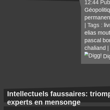
12:44 Pub
Géopoliti
permanen
| Tags :
li
elias mou
pascal bo
chaliand
Di
Intellectuels faussaires: trio
experts en mensonge