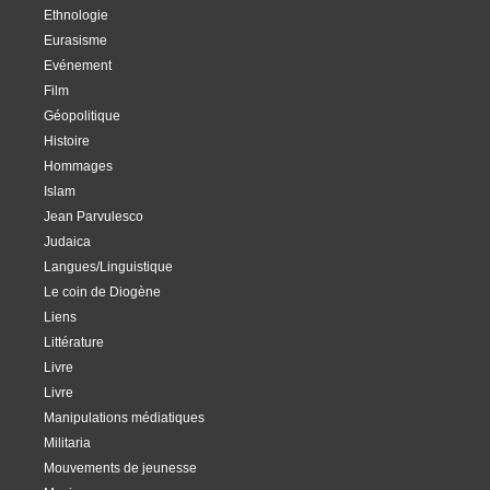
Ethnologie
Eurasisme
Evénement
Film
Géopolitique
Histoire
Hommages
Islam
Jean Parvulesco
Judaica
Langues/Linguistique
Le coin de Diogène
Liens
Littérature
Livre
Livre
Manipulations médiatiques
Militaria
Mouvements de jeunesse