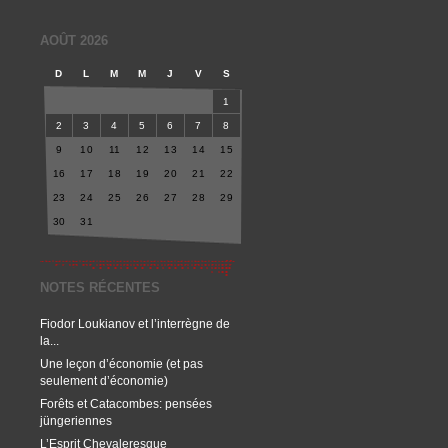
AOÛT 2026
D
L
M
M
J
V
S
1
2
3
4
5
6
7
8
9
10
11
12
13
14
15
16
17
18
19
20
21
22
23
24
25
26
27
28
29
30
31
NOTES RÉCENTES
Fiodor Loukianov et l’interrègne de
la...
Une leçon d’économie (et pas
seulement d’économie)
Forêts et Catacombes: pensées
jüngeriennes
L’Esprit Chevaleresque