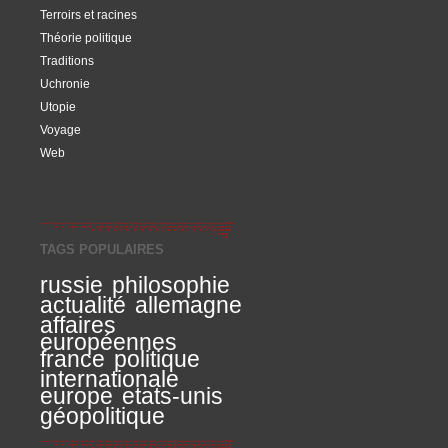
Terroirs et racines
Théorie politique
Traditions
Uchronie
Utopie
Voyage
Web
TAGS POPULAIRES
russie
philosophie
actualité
allemagne
affaires
européennes
france
politique
internationale
europe
etats-unis
géopolitique