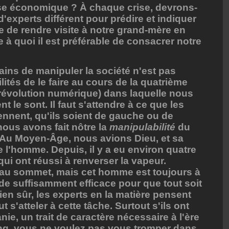
ise économique ? À chaque crise, devrons-
xperts différent pour prédire et indiquer
e de rendre visite à notre grand-mère en
 à quoi il est préférable de consacrer notre
ins de manipuler la société n'est pas
ités de le faire au cours de la quatrième
a révolution numérique) dans laquelle nous
 le sont. Il faut s'attendre à ce que les
nnent, qu'ils soient de gauche ou de
nous avons fait nôtre la
manipulabilité
du
Au Moyen-Âge, nous avions Dieu, et sa
e l'homme. Depuis, il y a eu environ quatre
qui ont réussi à renverser la vapeur.
 au sommet, mais cet homme est toujours à
e suffisamment efficace pour que tout soit
Bien sûr, les experts en la matière pensent
 s'atteler à cette tâche. Surtout s'ils ont
, un trait de caractère nécessaire à l'ère
ng, vous ne voulez pas vous tromper dans