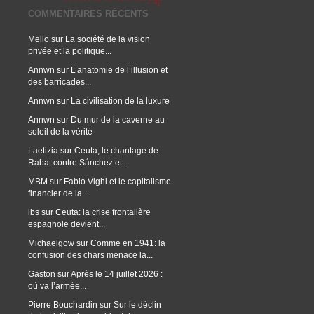
COMMENTAIRES RÉCENTS
Mello
sur
La société de la vision
privée et la politique...
Annwn
sur
L’anatomie de l’illusion et
des barricades...
Annwn
sur
La civilisation de la luxure
Annwn
sur
Du mur de la caverne au
soleil de la vérité
Laetizia
sur
Ceuta, le chantage de
Rabat contre Sánchez et...
MBM
sur
Fabio Vighi et le capitalisme
financier de la...
lbs
sur
Ceuta: la crise frontalière
espagnole devient...
Michaelgow
sur
Comme en 1941: la
confusion des chars menace la...
Gaston
sur
Après le 14 juillet 2026 :
où va l’armée...
Pierre Bouchardin
sur
Sur le déclin