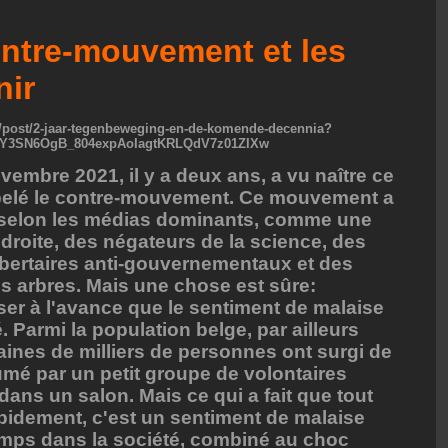
ntre-mouvement et les
nir
be/post/2-jaar-tegenbeweging-en-de-komende-decennia?
VpY3SN6OgB_804expAoIagtKRLQdV7z01ZIXw
vembre 2021, il y a deux ans, a vu naître ce
pelé le contre-mouvement. Ce mouvement a
 selon les médias dominants, comme une
 droite, des négateurs de la science, des
ibertaires anti-gouvernementaux et des
s arbres. Mais une chose est sûre:
er à l'avance que le sentiment de malaise
té. Parmi la population belge, par ailleurs
zaines de milliers de personnes ont surgi de
llumé par un petit groupe de volontaires
dans un salon. Mais ce qui a fait que tout
apidement, c'est un sentiment de malaise
emps dans la société, combiné au choc