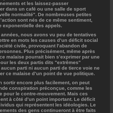
inements et les laissez-passer
rer dans un café ou une salle de sport
uvelle normalité". De nombreuses petites
d'action sont nés de ce même sentiment,
 exponentielle des appels.
 années, nous avons vu peu de tentatives
tre en mots les causes d'un déficit social
ociété civile, provoquant l'abandon de
 personnes. Plus précisément, même après
 ce malaise pourrait bien s'exprimer par une
ur les deux partis dits "extrêmes"
aucun parti ni aucun parti de tierce voie ne
ier ce malaise d'un point de vue politique.
 sortir encore plus facilement, on peut
ande conspiration préconçue, comme les
que pour le contre-mouvement. Mais ces
t à côté d'un point important. Le déficit
ndividus qui représentent les idéologies. Le
nements des gens continueront à être faits