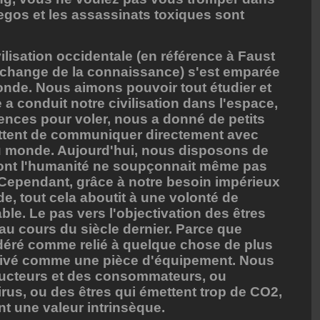
 egos et les assassinats toxiques sont
ilisation occidentale (en référence à Faust
change de la connaissance) s'est emparée
onde. Nous aimons pouvoir tout étudier et
e a conduit notre civilisation dans l'espace,
nces pour voler, nous a donné de petits
ttent de communiquer directement avec
du monde. Aujourd'hui, nous disposons de
ont l'humanité ne soupçonnait même pas
s. Cependant, grâce à notre besoin impérieux
e, tout cela aboutit à une volonté de
le. Le pas vers l'objectivation des êtres
 au cours du siècle dernier. Parce que
déré comme relié à quelque chose de plus
ectivé comme une pièce d'équipement. Nous
cteurs et des consommateurs, ou
irus, ou des êtres qui émettent trop de CO2,
ont une valeur intrinsèque.