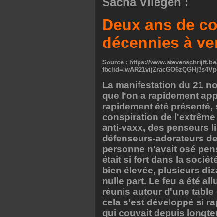
Sacha Vliegen :
Deux ans de co
décennies à ve
Source : https://www.stevenschrijft.
fbclid=IwAR21vijZracGO6zQGHj3s4
La manifestation du 21 no
que l'on a rapidement ap
rapidement été présenté,
conspiration de l'extrême
anti-vaxx, des penseurs l
défenseurs-adorateurs de
personne n'avait osé pens
était si fort dans la socié
bien élevée, plusieurs di
nulle part. Le feu a été a
réunis autour d'une table 
cela s'est développé si r
qui couvait depuis longt