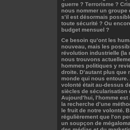
guerre ? Terrorisme ? Cr
nous nommer un groupe d'e
s'il est désormais possibl
toute sécurité ? Ou encore
budget mensuel ?
Ce besoin qu'ont les huma
nouveau, mais les possibil
révolution industrielle (l
nous trouvons actuellement
hommes politiques y revie
droite. D'autant plus que 
monde qui nous entoure. 
volonté était au-dessus d
siècles de sécularisation 
Aujourd'hui, l'homme est
la recherche d'une méthod
le fruit de notre volonté. 
régulièrement que l'on peut
un soupçon de mégalomanie
des médias et du marketi