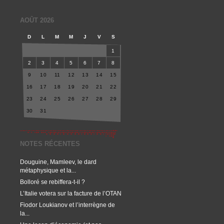
AOÛT 2026
D
L
M
M
J
V
S
1
2
3
4
5
6
7
8
9
10
11
12
13
14
15
16
17
18
19
20
21
22
23
24
25
26
27
28
29
30
31
NOTES RÉCENTES
Douguine, Mamleev, le dard
métaphysique et la...
Bolloré se rebiffera-t-il ?
L’Italie votera sur la facture de l’OTAN
Fiodor Loukianov et l’interrègne de
la...