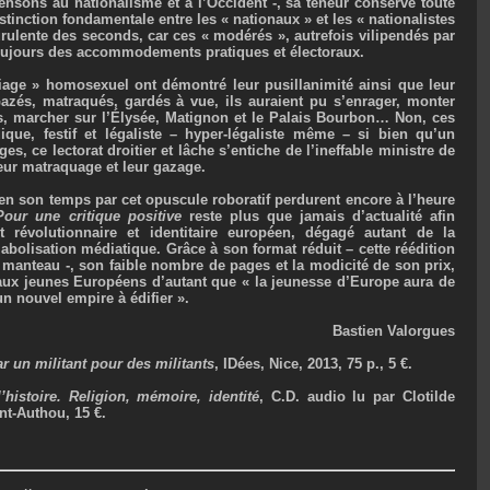
ensons au nationalisme et à l’Occident -, sa teneur conserve toute
istinction fondamentale entre les « nationaux » et les « nationalistes
rulente des seconds, car ces « modérés », autrefois vilipendés par
toujours des accommodements pratiques et électoraux.
iage » homosexuel ont démontré leur pusillanimité ainsi que leur
azés, matraqués, gardés à vue, ils auraient pu s’enrager, monter
s, marcher sur l’Élysée, Matignon et le Palais Bourbon… Non, ces
ique, festif et légaliste – hyper-légaliste même – si bien qu’un
es, ce lectorat droitier et lâche s’entiche de l’ineffable ministre de
eur matraquage et leur gazage.
en son temps par cet opuscule roboratif perdurent encore à l’heure
Pour une critique positive
reste plus que jamais d’actualité afin
 révolutionnaire et identitaire européen, dégagé autant de la
abolisation médiatique. Grâce à son format réduit – cette réédition
manteau -, son faible nombre de pages et la modicité de son prix,
ux jeunes Européens d’autant que « la jeunesse d’Europe aura de
un nouvel empire à édifier ».
Bastien Valorgues
ar un militant pour des militants
, IDées, Nice, 2013, 75 p., 5 €.
histoire. Religion, mémoire, identité
, C.D. audio lu par Clotilde
nt-Authou, 15 €.