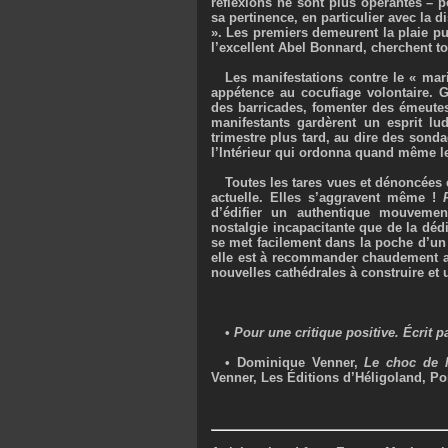
réflexions ne sont plus opérantes – p
sa pertinence, en particulier avec la d
». Les premiers demeurent la plaie pu
l’excellent Abel Bonnard, cherchent 
Les manifestations contre le « mar
appétence au cocufiage volontaire. G
des barricades, fomenter des émeute
manifestants gardèrent un esprit lud
trimestre plus tard, au dire des sondag
l’Intérieur qui ordonna quand même l
Toutes les tares vues et dénoncées 
actuelle. Elles s’aggravent même !
d’édifier un authentique mouvement
nostalgie incapacitante que de la dédi
se met facilement dans la poche d’un 
elle est à recommander chaudement a
nouvelles cathédrales à construire et 
•
Pour une critique positive. Écrit p
• Dominique Venner,
Le choc de l’
Venner, Les Éditions d’Héligoland, Po