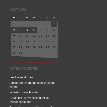
AOÛT 2026
D
L
M
M
J
V
S
1
2
3
4
5
6
7
8
9
10
11
12
13
14
15
16
17
18
19
20
21
22
23
24
25
26
27
28
29
30
31
NOTES RÉCENTES
Les limites du Jeu
Alexandre Douguine et la croisade
contre...
Inclusion dans le vide
Ceuta est un avertissement: le
responsable des...