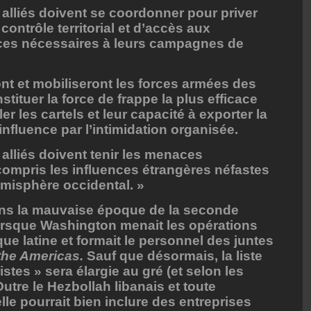
s alliés doivent se coordonner pour priver
contrôle territorial et d’accès aux
ces nécessaires à leurs campagnes de
ont et mobiliseront les forces armées des
tituer la force de frappe la plus efficace
r les cartels et leur capacité à exporter la
 influence par l’intimidation organisée.
s alliés doivent tenir les menaces
 compris les influences étrangères néfastes
émisphère occidental. »
ns la mauvaise époque de la seconde
lorsque Washington menait les opérations
e latine et formait le personnel des juntes
the Americas.
Sauf que désormais, la liste
stes » sera élargie au gré (et selon les
utre le Hezbollah libanais et toute
 elle pourrait bien inclure des entreprises