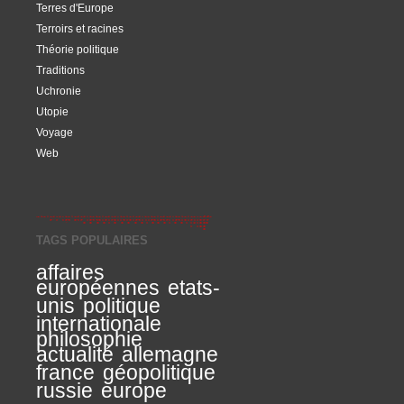
Terres d'Europe
Terroirs et racines
Théorie politique
Traditions
Uchronie
Utopie
Voyage
Web
TAGS POPULAIRES
affaires
européennes
etats-
unis
politique
internationale
philosophie
actualité
allemagne
france
géopolitique
russie
europe