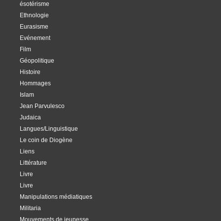
ésotérisme
Ethnologie
Eurasisme
Evénement
Film
Géopolitique
Histoire
Hommages
Islam
Jean Parvulesco
Judaica
Langues/Linguistique
Le coin de Diogène
Liens
Littérature
Livre
Livre
Manipulations médiatiques
Militaria
Mouvements de jeunesse