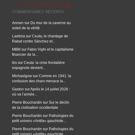
COMMENTAIRES RÉCENTS
Annwn
sur
Du mur de la caverne au
soleil de la vérité
Laetizia
sur
Ceuta, le chantage de
Rabat contre Sánchez et...
MBM
sur
Fabio Vighi et le capitalisme
financier de la...
lbs
sur
Ceuta: la crise frontalière
espagnole devient...
Michaelgow
sur
Comme en 1941: la
confusion des chars menace la...
Gaston
sur
Après le 14 juillet 2026 :
où va l’armée...
Pierre Bouchardin
sur
Sur le déclin
de la civilisation occidentale
Pierre Bouchardin
sur
Pathologies du
petit univers «Antifa» gauchiste...
Pierre Bouchardin
sur
Pathologies du
petit univers «Antifa» gauchiste...