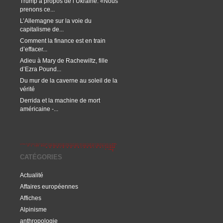
Trump à propos de l’Ukraine: «Nous
prenons ce...
L’Allemagne sur la voie du
capitalisme de...
Comment la finance est en train
d’effacer...
Adieu à Mary de Rachewiltz, fille
d’Ezra Pound...
Du mur de la caverne au soleil de la
vérité
Derrida et la machine de mort
américaine -...
CATÉGORIES
Actualité
Affaires européennes
Affiches
Alpinisme
anthropologie