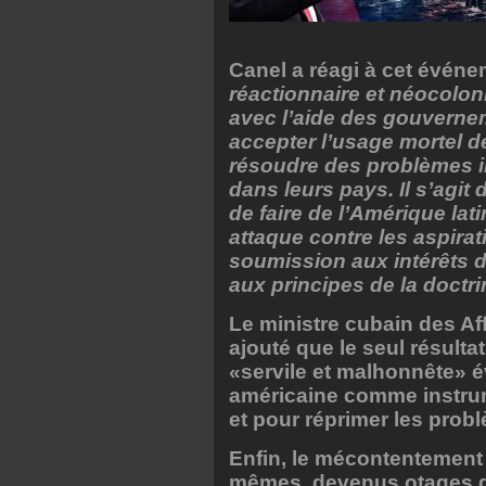
Canel a réagi à cet évén
réactionnaire et néocolon
avec l’aide des gouverneme
accepter l’usage mortel de
résoudre des problèmes int
dans leurs pays. Il s’agit
de faire de l’Amérique lat
attaque contre les aspirat
soumission aux intérêts 
aux principes de la doct
Le ministre cubain des Af
ajouté que le seul résulta
«servile et malhonnête» évo
américaine comme instrume
et pour réprimer les probl
Enfin, le mécontentement
mêmes, devenus otages de 