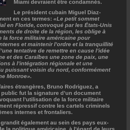
Miami devraient être condamnés.
Le président cubain Miguel Diaz-
ement en ces termes:
«Le petit sommet
ial en Floride, convoqué par les États-Unis
nts de droite de la région, les oblige à
 la force militaire américaine pour
ernes et maintenir l’ordre et la tranquillité
 d’une tentative de remettre en cause l’idée
ine et des Caraïbes une zone de paix, une
ions à l’intégration régionale et une
du puissant voisin du nord, conformément
rine Monroe».
faires étrangères, Bruno Rodriguez, a
t public fut la signature d’un document
quant l’utilisation de la force militaire
nt répressif contre les cartels criminels
èmes internes et frontaliers.
 grandit également au sein des pays eux-
la politique américaine, à l’égard de leurs