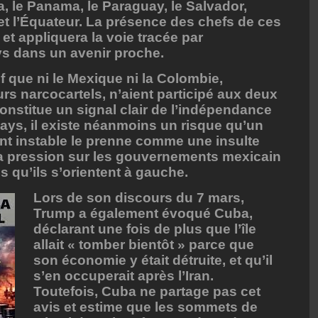
a, le Panama, le Paraguay, le Salvador,
i et l’Équateur. La présence des chefs de ces
et appliquera la voie tracée par
s dans un avenir proche.
if que ni le Mexique ni la Colombie,
rs narcocartels, n’aient participé aux deux
nstitue un signal clair de l’indépendance
ays, il existe néanmoins un risque qu’un
t instable le prenne comme une insulte
la pression sur les gouvernements mexicain
s qu’ils s’orientent à gauche.
Lors de son discours du 7 mars,
Trump a également évoqué Cuba,
déclarant une fois de plus que l’île
allait « tomber bientôt » parce que
son économie y était détruite, et qu’il
s’en occuperait après l’Iran.
Toutefois, Cuba ne partage pas cet
avis et estime que les sommets de