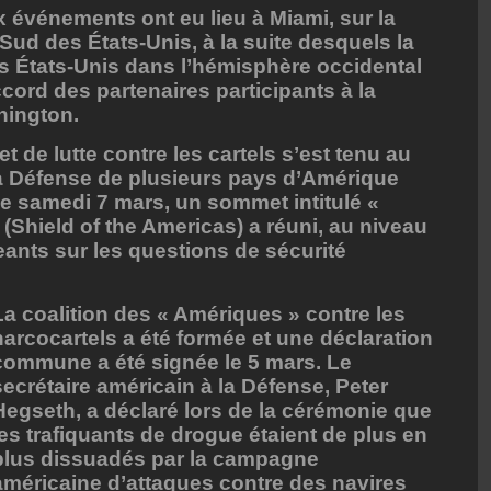
 événements ont eu lieu à Miami, sur la
 des États-Unis, à la suite desquels la
es États-Unis dans l’hémisphère occidental
ccord des partenaires participants à la
hington.
 de lutte contre les cartels s’est tenu au
la Défense de plusieurs pays d’Amérique
 le samedi 7 mars, un sommet intitulé «
(Shield of the Americas) a réuni, au niveau
geants sur les questions de sécurité
La coalition des « Amériques » contre les
narcocartels a été formée et une déclaration
commune a été signée le 5 mars. Le
secrétaire américain à la Défense, Peter
Hegseth, a déclaré lors de la cérémonie que
les trafiquants de drogue étaient de plus en
plus dissuadés par la campagne
américaine d’attaques contre des navires