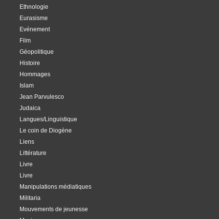
Ethnologie
Eurasisme
Evénement
Film
Géopolitique
Histoire
Hommages
Islam
Jean Parvulesco
Judaica
Langues/Linguistique
Le coin de Diogène
Liens
Littérature
Livre
Livre
Manipulations médiatiques
Militaria
Mouvements de jeunesse