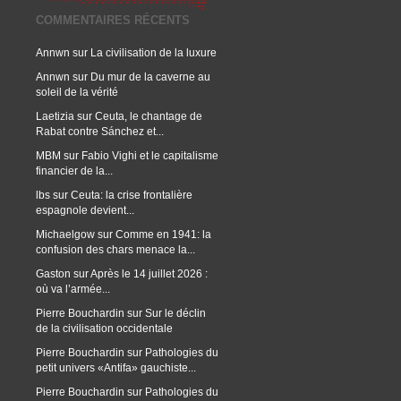
COMMENTAIRES RÉCENTS
Annwn
sur
La civilisation de la luxure
Annwn
sur
Du mur de la caverne au
soleil de la vérité
Laetizia
sur
Ceuta, le chantage de
Rabat contre Sánchez et...
MBM
sur
Fabio Vighi et le capitalisme
financier de la...
lbs
sur
Ceuta: la crise frontalière
espagnole devient...
Michaelgow
sur
Comme en 1941: la
confusion des chars menace la...
Gaston
sur
Après le 14 juillet 2026 :
où va l’armée...
Pierre Bouchardin
sur
Sur le déclin
de la civilisation occidentale
Pierre Bouchardin
sur
Pathologies du
petit univers «Antifa» gauchiste...
Pierre Bouchardin
sur
Pathologies du