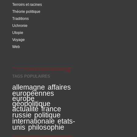
Terroirs et racines
Théorie politique
Traditions
Uchronie
Utopie
Voyage
Web
TAGS POPULAIRES
allemagne
affaires
européennes
europe
géopolitique
actualité
france
russie
politique
internationale
etats-
unis
philosophie