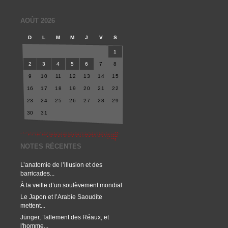
AOÛT 2026
D
L
M
M
J
V
S
1
2
3
4
5
6
7
8
9
10
11
12
13
14
15
16
17
18
19
20
21
22
23
24
25
26
27
28
29
30
31
NOTES RÉCENTES
L’anatomie de l’illusion et des
barricades...
À la veille d’un soulèvement mondial
Le Japon et l’Arabie Saoudite
mettent...
Jünger, Tallement des Réaux, et
l'homme...