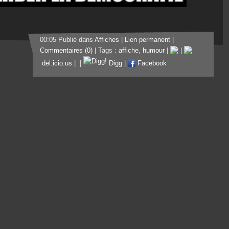
00:05 Publié dans
Affiches
|
Lien permanent
|
Commentaires (0)
| Tags :
affiche
,
humour
|
|
del.icio.us
|
|
Digg
|
Facebook