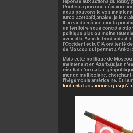
réponse aux actions du lobby p
Poutine a pris une décision con
nous pouvons le voir maintenant. 
turco-azerbaïdjanaise, je le crain
Il en va de même pour la positio
un territoire sous contrôle ott
politique plus ou moins réussi
avec elle. Avec le front actuel d
l'Occident et la CIA ont tenté d
de Moscou qui permet à Ankara
Mais cette politique de Moscou q
maintenant en Azerbaïdjan n'es
résultat d'un calcul géopolitiq
monde multipolaire, cherchant à 
l'hégémonie américaine. Et l'am
tout cela fonctionnera jusqu'à u