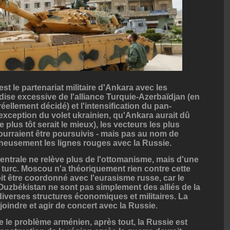
'est le partenariat militaire d'Ankara avec les
ise excessive de l'alliance Turquie-Azerbaïdjan (en
éellement décidé) et l'intensification du pan-
'exception du volet ukrainien, qu'Ankara aurait dû
plus tôt serait le mieux), les vecteurs les plus
pourraient être poursuivis - mais pas au nom de
neusement les lignes rouges avec la Russie.
centrale ne relève plus de l'ottomanisme, mais d'une
 turc. Moscou n'a théoriquement rien contre cette
oit être coordonné avec l'eurasisme russe, car le
'Ouzbékistan ne sont pas simplement des alliés de la
verses structures économiques et militaires. La
ejoindre et agir de concert avec la Russie.
e le problème arménien, après tout, la Russie est