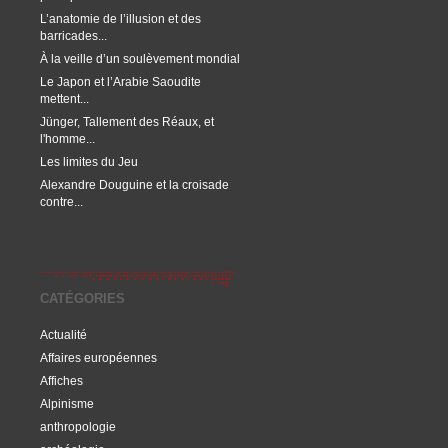
L’anatomie de l’illusion et des
barricades...
À la veille d’un soulèvement mondial
Le Japon et l’Arabie Saoudite
mettent...
Jünger, Tallement des Réaux, et
l'homme...
Les limites du Jeu
Alexandre Douguine et la croisade
contre...
CATÉGORIES
Actualité
Affaires européennes
Affiches
Alpinisme
anthropologie