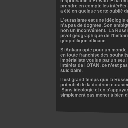
responsable d'Erevan. Et la rec
prendre en compte les intérêts de
a été en quelque sorte oublié d
L'eurasisme est une idéologie 
n'a pas de dogmes. Son ambiguï
non un inconvénient. La Russie 
pivot géographique de l'histoire
géopolitique efficace.
Si Ankara opte pour un monde m
en toute franchise des souhaits 
impérialiste voulue par un seu
intérêts de l'OTAN, ce n'est pa
suicidaire.
Il est grand temps que la Russie
potentiel de la doctrine eurasie
Sans idéologie et en s'appuya
simplement pas mener à bien de