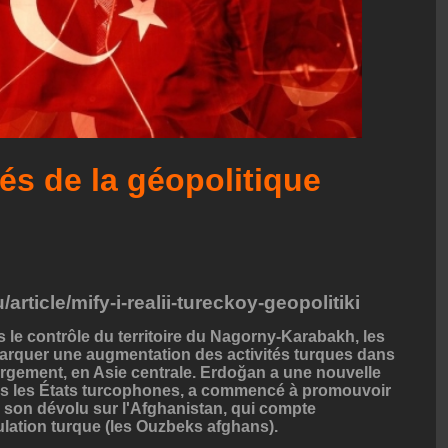
tés de la géopolitique
article/mify-i-realii-tureckoy-geopolitiki
s le contrôle du territoire du Nagorny-Karabakh, les
rquer une augmentation des activités turques dans
argement, en Asie centrale. Erdoğan a une nouvelle
ns les États turcophones, a commencé à promouvoir
té son dévolu sur l'Afghanistan, qui compte
lation turque (les Ouzbeks afghans).