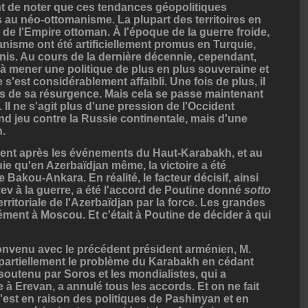
t de noter que ces tendances géopolitiques
 au néo-ottomanisme. La plupart des territoires en
e de l'Empire ottoman. À l'époque de la guerre froide,
anisme ont été artificiellement promus en Turquie,
nis. Au cours de la dernière décennie, cependant,
 mener une politique de plus en plus souveraine et
s'est considérablement affaibli. Une fois de plus, il
irs de sa résurgence. Mais cela se passe maintenant
 Il ne s'agit plus d'une pression de l'Occident
and jeu contre la Russie continentale, mais d'une
n.
ident après les événements du Haut-Karabakh, et au
uie qu'en Azerbaïdjan même, la victoire a été
e Bakou-Ankara. En réalité, le facteur décisif, ainsi
ev à la guerre, a été l'accord de Poutine donné
sotto
territoriale de l'Azerbaïdjan par la force. Les grandes
ément à Moscou. Et c'était à Poutine de décider à qui
nvenu avec le précédent président arménien, M.
partiellement le problème du Karabakh en cédant
 soutenu par Soros et les mondialistes, qui a
 à Erevan, a annulé tous les accords. Et on ne fait
'est en raison des politiques de Pashinyan et en