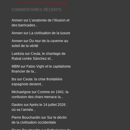
COMMENTAIRES RÉCENTS
Annwn
sur
L’anatomie de l’illusion et
des barricades...
Annwn
sur
La civilisation de la luxure
Annwn
sur
Du mur de la caverne au
soleil de la vérité
Laetizia
sur
Ceuta, le chantage de
Rabat contre Sánchez et...
MBM
sur
Fabio Vighi et le capitalisme
financier de la...
lbs
sur
Ceuta: la crise frontalière
espagnole devient...
Michaelgow
sur
Comme en 1941: la
confusion des chars menace la...
Gaston
sur
Après le 14 juillet 2026 :
où va l’armée...
Pierre Bouchardin
sur
Sur le déclin
de la civilisation occidentale