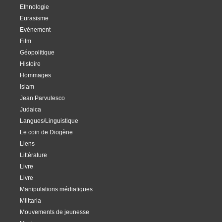
Ethnologie
Eurasisme
Evénement
Film
Géopolitique
Histoire
Hommages
Islam
Jean Parvulesco
Judaica
Langues/Linguistique
Le coin de Diogène
Liens
Littérature
Livre
Livre
Manipulations médiatiques
Militaria
Mouvements de jeunesse