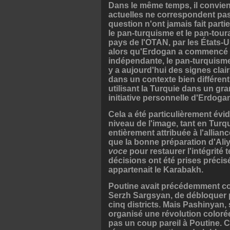
Dans le même temps, il convien
actuelles ne correspondent pas
question n'ont jamais fait parti
le pan-turquisme et le pan-tour
pays de l'OTAN, par les États-U
alors qu'Erdogan a commencé à
indépendante, le pan-turquisme 
y a aujourd'hui des signes cla
dans un contexte bien différent.
utilisant la Turquie dans un gr
initiative personnelle d'Erdoga
Cela a été particulièrement év
niveau de l'image, tant en Turq
entièrement attribuée à l'allianc
que la bonne préparation d'Aliy
voce
pour restaurer l'intégrité 
décisions ont été prises précis
appartenait le Karabakh.
Poutine avait précédemment co
Serzh Sargsyan, de débloquer 
cinq districts. Mais Pashinyan,
organisé une révolution colorée
pas un coup pareil à Poutine. C