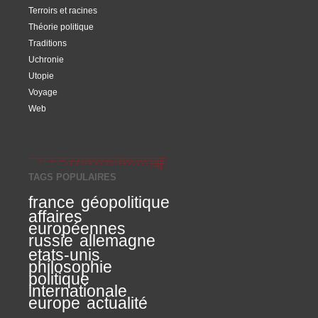
Terroirs et racines
Théorie politique
Traditions
Uchronie
Utopie
Voyage
Web
TAGS POPULAIRES
france
géopolitique
affaires
européennes
russie
allemagne
etats-unis
philosophie
politique
internationale
europe
actualité