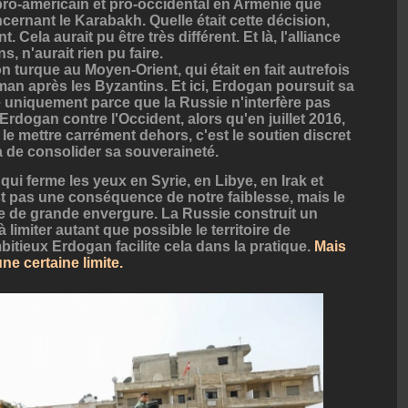
ro-américain et pro-occidental en Arménie que
cernant le Karabakh. Quelle était cette décision,
Cela aurait pu être très différent. Et là, l'alliance
s, n'aurait rien pu faire.
n turque au Moyen-Orient, qui était en fait autrefois
oman après les Byzantins. Et ici, Erdogan poursuit sa
e uniquement parce que la Russie n'interfère pas
'Erdogan contre l'Occident, alors qu'en juillet 2016,
e le mettre carrément dehors, c'est le soutien discret
 de consolider sa souveraineté.
ui ferme les yeux en Syrie, en Libye, en Irak et
t pas une conséquence de notre faiblesse, mais le
ue de grande envergure. La Russie construit un
limiter autant que possible le territoire de
bitieux Erdogan facilite cela dans la pratique.
Mais
ne certaine limite.