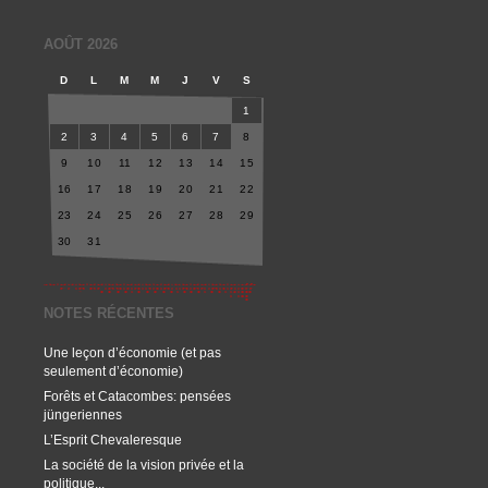
AOÛT 2026
D
L
M
M
J
V
S
1
2
3
4
5
6
7
8
9
10
11
12
13
14
15
16
17
18
19
20
21
22
23
24
25
26
27
28
29
30
31
NOTES RÉCENTES
Une leçon d’économie (et pas
seulement d’économie)
Forêts et Catacombes: pensées
jüngeriennes
L’Esprit Chevaleresque
La société de la vision privée et la
politique...