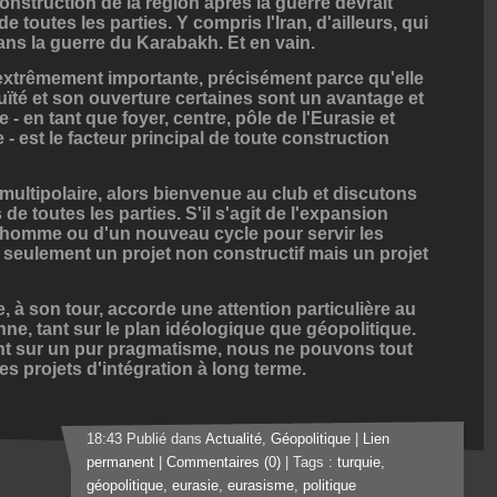
onstruction de la région après la guerre devrait
 toutes les parties. Y compris l'Iran, d'ailleurs, qui
ans la guerre du Karabakh. Et en vain.
extrêmement importante, précisément parce qu'elle
té et son ouverture certaines sont un avantage et
- en tant que foyer, centre, pôle de l'Eurasie et
 - est le facteur principal de toute construction
ultipolaire, alors bienvenue au club et discutons
de toutes les parties. S'il s'agit de l'expansion
l homme ou d'un nouveau cycle pour servir les
s seulement un projet non constructif mais un projet
, à son tour, accorde une attention particulière au
nne, tant sur le plan idéologique que géopolitique.
nt sur un pur pragmatisme, nous ne pouvons tout
s projets d'intégration à long terme.
18:43 Publié dans
Actualité
,
Géopolitique
|
Lien
permanent
|
Commentaires (0)
| Tags :
turquie
,
géopolitique
,
eurasie
,
eurasisme
,
politique