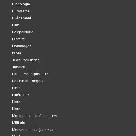
Ethnologie
Eurasisme
Evénement
Film
Géopolitique
Histoire
Hommages
Islam
Jean Parvulesco
Judaica
Langues/Linguistique
Le coin de Diogène
Liens
Littérature
Livre
Livre
Manipulations médiatiques
Militaria
Mouvements de jeunesse