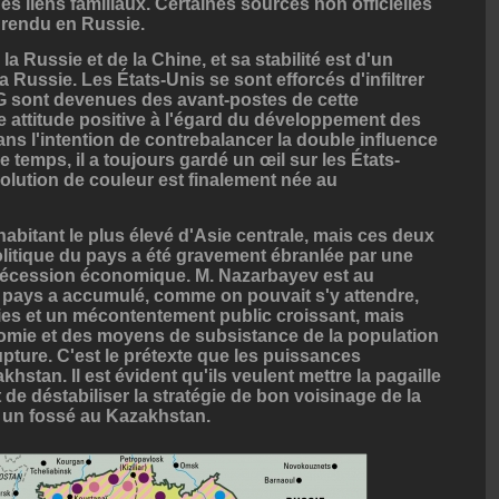
es liens familiaux. Certaines sources non officielles
 rendu en Russie.
a Russie et de la Chine, et sa stabilité est d'un
la Russie. Les États-Unis se sont efforcés d'infiltrer
G sont devenues des avant-postes de cette
ne attitude positive à l'égard du développement des
dans l'intention de contrebalancer la double influence
 temps, il a toujours gardé un œil sur les États-
lution de couleur est finalement née au
abitant le plus élevé d'Asie centrale, mais ces deux
politique du pays a été gravement ébranlée par une
a récession économique. M. Nazarbayev est au
 pays a accumulé, comme on pouvait s'y attendre,
lies et un mécontentement public croissant, mais
nomie et des moyens de subsistance de la population
upture. C'est le prétexte que les puissances
hstan. Il est évident qu'ils veulent mettre la pagaille
t de déstabiliser la stratégie de bon voisinage de la
t un fossé au Kazakhstan.