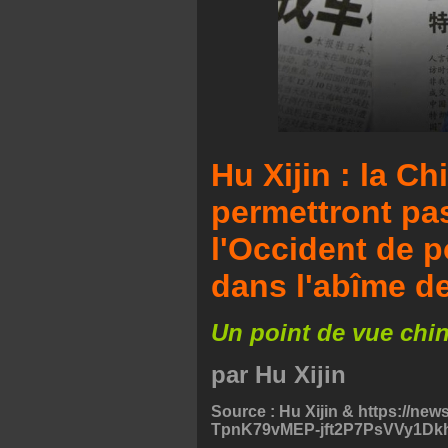
Hu Xijin : la Ch
permettront pas
l'Occident de 
dans l'abîme de
Un point de vue chin
par Hu Xijin
Source : Hu Xijin & https://n
TpnK79vMEP-jft2P7PsVVy1Dk