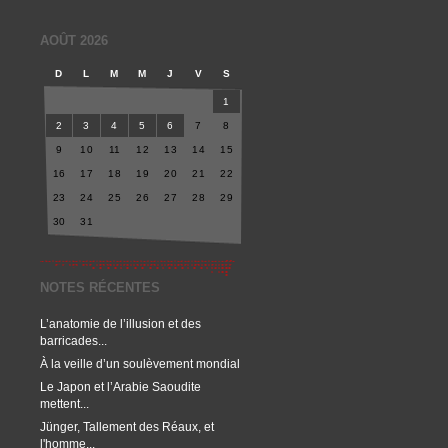
AOÛT 2026
D
L
M
M
J
V
S
1
2
3
4
5
6
7
8
9
10
11
12
13
14
15
16
17
18
19
20
21
22
23
24
25
26
27
28
29
30
31
NOTES RÉCENTES
L’anatomie de l’illusion et des
barricades...
À la veille d’un soulèvement mondial
Le Japon et l’Arabie Saoudite
mettent...
Jünger, Tallement des Réaux, et
l'homme...