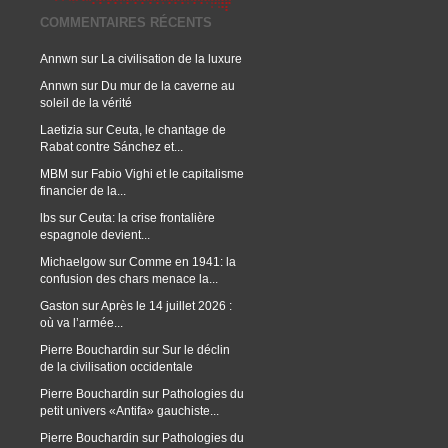
COMMENTAIRES RÉCENTS
Annwn
sur
La civilisation de la luxure
Annwn
sur
Du mur de la caverne au
soleil de la vérité
Laetizia
sur
Ceuta, le chantage de
Rabat contre Sánchez et...
MBM
sur
Fabio Vighi et le capitalisme
financier de la...
lbs
sur
Ceuta: la crise frontalière
espagnole devient...
Michaelgow
sur
Comme en 1941: la
confusion des chars menace la...
Gaston
sur
Après le 14 juillet 2026 :
où va l’armée...
Pierre Bouchardin
sur
Sur le déclin
de la civilisation occidentale
Pierre Bouchardin
sur
Pathologies du
petit univers «Antifa» gauchiste...
Pierre Bouchardin
sur
Pathologies du