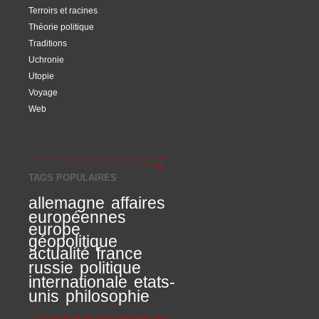
Terroirs et racines
Théorie politique
Traditions
Uchronie
Utopie
Voyage
Web
TAGS POPULAIRES
allemagne
affaires
européennes
europe
géopolitique
actualité
france
russie
politique
internationale
etats-
unis
philosophie