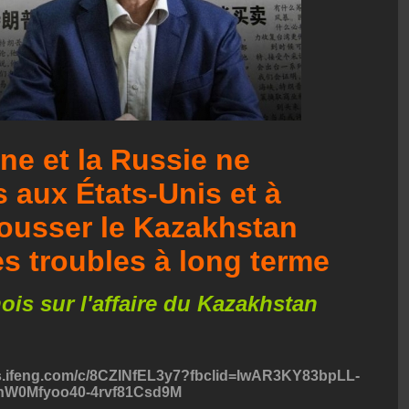
ine et la Russie ne
 aux États-Unis et à
pousser le Kazakhstan
s troubles à long terme
ois sur l'affaire du Kazakhstan
ews.ifeng.com/c/8CZINfEL3y7?fbclid=IwAR3KY83bpLL-
hW0Mfyoo40-4rvf81Csd9M