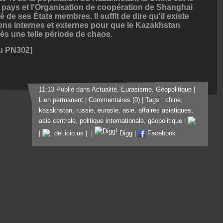
u pays et l'Organisation de coopération de Shanghai
é de ses États membres. Il suffit de dire qu'il existe
ns internes et externes pour que le Kazakhstan
rès une telle période de chaos.
iu PN302]
11:13 Publié dans
Actualité
,
Eurasisme
,
Géopolitique
|
Lien permanent
|
Commentaires (0)
| Tags :
chine
,
kazakhstan
,
russie
,
eurasie
,
asie
,
affaires asiatiques
,
asie centrale
,
politique internationale
,
géopolitique
|
|
del.icio.us
|
|
Digg
|
Facebook