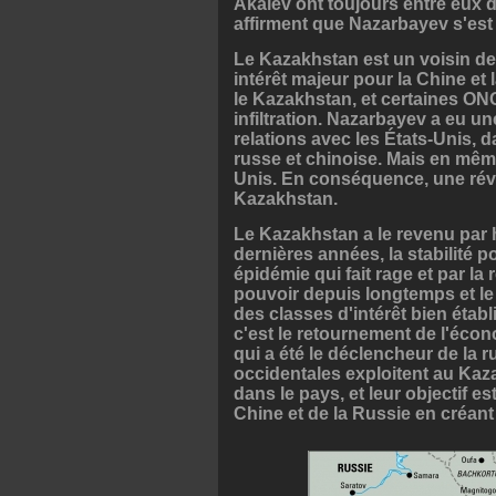
Akaïev ont toujours entre eux d
affirment que Nazarbayev s'est
Le Kazakhstan est un voisin de l
intérêt majeur pour la Chine et 
le Kazakhstan, et certaines ON
infiltration. Nazarbayev a eu u
relations avec les États-Unis, 
russe et chinoise. Mais en même
Unis. En conséquence, une révo
Kazakhstan.
Le Kazakhstan a le revenu par h
dernières années, la stabilité 
épidémie qui fait rage et par l
pouvoir depuis longtemps et le
des classes d'intérêt bien étab
c'est le retournement de l'éco
qui a été le déclencheur de la r
occidentales exploitent au Kazak
dans le pays, et leur objectif es
Chine et de la Russie en créan