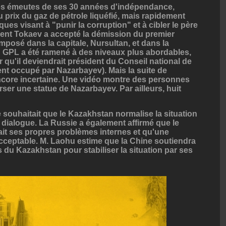
es émeutes de ses 30 années d'indépendance,
prix du gaz de pétrole liquéfié, mais rapidement
ques visant à "punir la corruption" et à cibler le père
ent Tokaev a accepté la démission du premier
 imposé dans la capitale, Nursultan, et dans la
 du GPL a été ramené à des niveaux plus abordables,
r qu'il deviendrait président du Conseil national de
t occupé par Nazarbayev). Mais la suite de
 encore incertaine. Une vidéo montre des personnes
rser une statue de Nazarbayev. Par ailleurs, huit
e souhaitait que le Kazakhstan normalise la situation
 dialogue. La Russie a également affirmé que le
t ses propres problèmes internes et qu'une
nacceptable. M. Laohu estime que la Chine soutiendra
s du Kazakhstan pour stabiliser la situation par ses