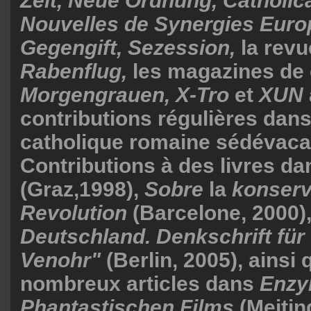
Zeit, Neue Ordnung,
Catholic
Nouvelles de Synergies Euro
Gegengift, Sezession,
la revue
Rabenflug,
les magazines de
Morgengrauen, X-Tro
et
XUN
contributions régulières dans
catholique romaine sédévaca
Contributions à des livres d
(Graz,1998),
Sobre
la
konserv
Revolution
(Barcelone, 2000)
Deutschland. Denkschrift für
Venohr"
(Berlin, 2005), ainsi 
nombreux articles dans
Enzy
Phantastischen Films
(Meitin