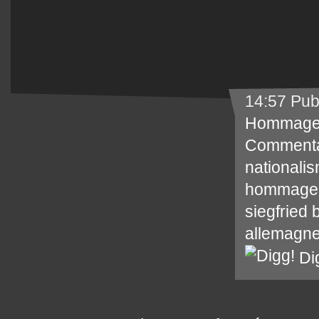
14:57 Pub
Hommag
Commenta
nationalis
hommage
siegfried 
allemagn
Di