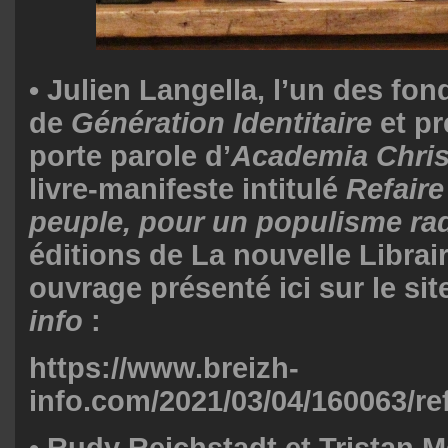
•
Julien Langella
, l’un des fon
de
Génération Identitaire
et p
porte parole d’
Academia Chris
livre-manifeste intitulé
Refaire
peuple,
pour un populisme rad
éditions de La nouvelle Librair
ouvrage présenté ici sur le si
info
:
https://www.breizh-
info.com/2021/03/04/160063/refa
•
Rudy Reichstadt
et
Tristan 