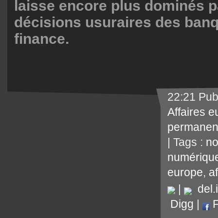
laisse encore plus dominés p
décisions usuraires des banq
finance.
22:21 Pub
Affaires 
permanen
| Tags :
no
numériqu
europe
,
a
|
del.i
Digg
|
F