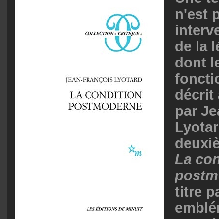
n'est 
interv
de la 
dont l
fonct
décrit
par Je
Lyotar
deuxiè
La con
postm
titre 
emblé