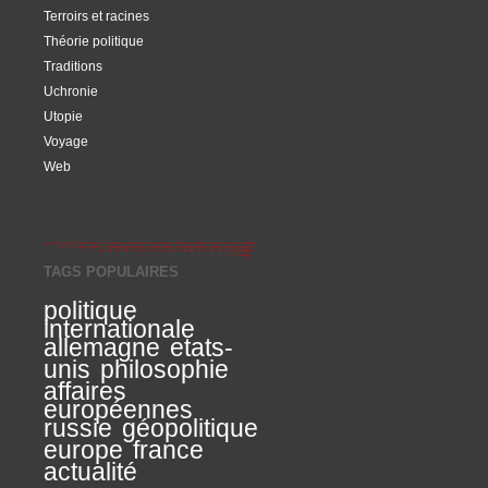
Terroirs et racines
Théorie politique
Traditions
Uchronie
Utopie
Voyage
Web
TAGS POPULAIRES
politique
internationale
allemagne
etats-
unis
philosophie
affaires
européennes
russie
géopolitique
europe
france
actualité