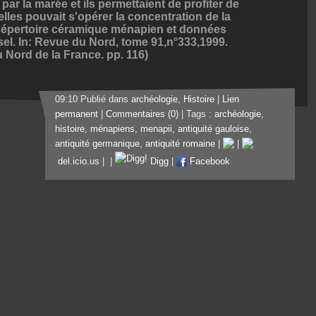
ar la marée et ils permettaient de profiter de
lles pouvait s'opérer la concentration de la
Répertoire céramique ménapien et données
 sel. In: Revue du Nord, tome 91,n°333,1999.
u Nord de la France. pp. 116)
09:10 Publié dans
archéologie
,
Histoire
|
Lien
permanent
|
Commentaires (0)
| Tags :
archéologie
,
histoire
,
ménapiens
,
menapii
,
antiquité gauloise
,
antiquité germanique
,
antiquité romaine
|
|
del.icio.us
|
|
Digg
|
Facebook