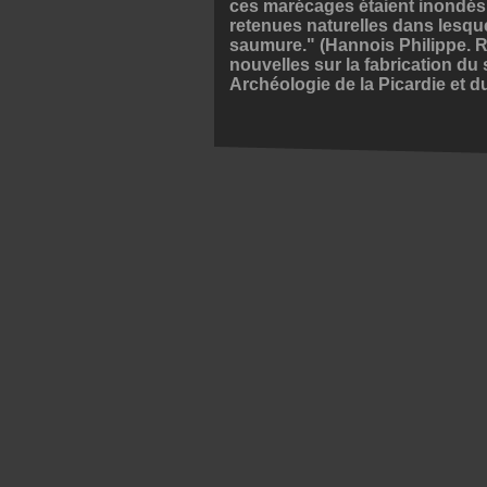
ces marécages étaient inondés p
retenues naturelles dans lesque
saumure." (Hannois Philippe. 
nouvelles sur la fabrication du
Archéologie de la Picardie et d