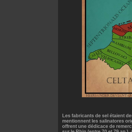
Les fabricants de sel étaient d
mentionnent les salinatores ori
offrent une dédicace de remerci
sur le Rhin (entre 70 et 79 ap.)