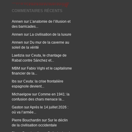
COMMENTAIRES RÉCENTS
Annwn
sur
L’anatomie de l’illusion et
des barricades...
Annwn
sur
La civilisation de la luxure
Annwn
sur
Du mur de la caverne au
soleil de la vérité
Laetizia
sur
Ceuta, le chantage de
Rabat contre Sánchez et...
MBM
sur
Fabio Vighi et le capitalisme
financier de la...
lbs
sur
Ceuta: la crise frontalière
espagnole devient...
Michaelgow
sur
Comme en 1941: la
confusion des chars menace la...
Gaston
sur
Après le 14 juillet 2026 :
où va l’armée...
Pierre Bouchardin
sur
Sur le déclin
de la civilisation occidentale