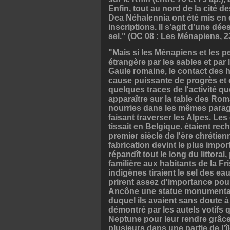
Enfin, tout au nord de la cité 
Dea Néhalennia ont été mis en é
inscriptions. Il s’agit d’une d
sel." (OC 08 : Les Ménapiens, 23
"Mais si les Ménapiens et les p
étrangère par les sables et par
Gaule romaine, le contact des
cause puissante de progrès et 
quelques traces de l'activité q
apparaître sur la table des Rom
nourries dans les mêmes parage
faisant traverser les Alpes. Le
tissait en Belgique. étaient re
premier siècle de l'ère chrétien
fabrication devint le plus impor
répandît tout le long du littora
familière aux habitants de la Fr
indigènes tiraient le sel des eau
prirent assez d'importance pou
Ancône une statue monumentale 
duquel ils avaient sans doute à 
démontré par les autels votifs 
Neptune pour leur rendre grâce
plusieurs dans une partie de l'