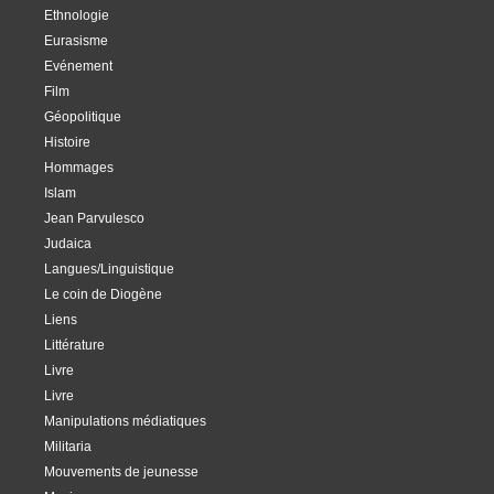
Ethnologie
Eurasisme
Evénement
Film
Géopolitique
Histoire
Hommages
Islam
Jean Parvulesco
Judaica
Langues/Linguistique
Le coin de Diogène
Liens
Littérature
Livre
Livre
Manipulations médiatiques
Militaria
Mouvements de jeunesse