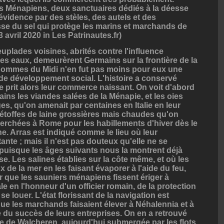
des Ménapiens, deux sanctuaires dédiés à la déesse
vidence par des stèles, des autels et des
éesse du sel qui protège les marins et marchands de
 avril 2020 in Les Patrinautes.fr)
euplades voisines, abrités contre l'influence
 les eaux, demeurèrent Germains sur la frontière de la
 hommes du Midi n'en fut pas moins pour eux une
de développement social. L'histoire a conservé
ue prit alors leur commerce naissant. On voit d'abord
ains les viandes salées de la Ménapie, et les oies
s, qu'on amenait par centaines en Italie en leur
s étoffes de laine grossières mais chaudes qu'on
cherchées à Rome pour les habillements d'hiver dès le
ne. Arras est indiqué comme le lieu où leur
tante ; mais il n'est pas douteux qu'elle ne se
l, puisque les âges suivants nous la montrent déjà
ise. Les salines établies sur la côte même, et où les
x de la mer en les faisant évaporer à l'aide du feu,
r que les sauniers ménapiens fissent ériger à
en l'honneur d'un officier romain, de la protection
se louer. L'état florissant de la navigation est
que les marchands faisaient élever à Néhalennia et à
 du succès de leurs entreprises. On en a retrouvé
île de Walcheren, aujourd'hui submergée par les flots,