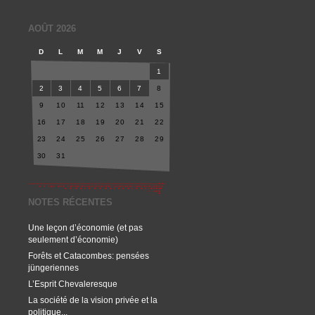
AOÛT 2026
D
L
M
M
J
V
S
1
2
3
4
5
6
7
8
9
10
11
12
13
14
15
16
17
18
19
20
21
22
23
24
25
26
27
28
29
30
31
NOTES RÉCENTES
Une leçon d’économie (et pas
seulement d’économie)
Forêts et Catacombes: pensées
jüngeriennes
L’Esprit Chevaleresque
La société de la vision privée et la
politique...