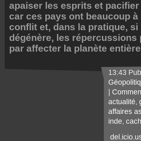
apaiser les esprits et pacifier 
car ces pays ont beaucoup à
conflit et, dans la pratique, si
dégénère, les répercussions p
par affecter la planète entière
13:43 Pub
Géopoliti
|
Comment
actualité
,
affaires a
inde
,
cach
del.icio.u