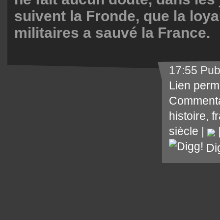
suivent la Fronde, que la loy
militaires a sauvé la France.
17:55 Pub
Lien perm
Commenta
histoire
,
f
siècle
|
Di