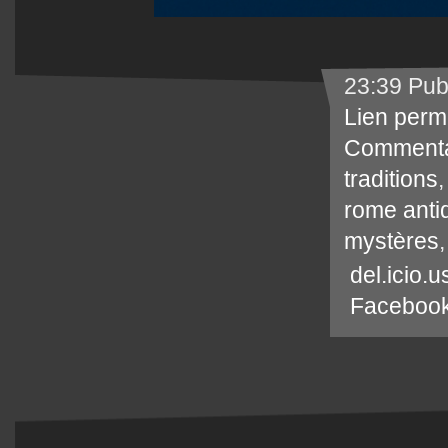
23:39 Pub
Lien perm
Commenta
traditions
rome anti
mystères
del.icio.u
Faceboo