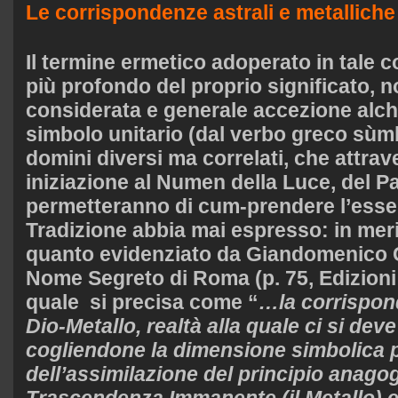
Le corrispondenze astrali e metalliche
Il termine ermetico adoperato in tale c
più profondo del proprio significato, n
considerata e generale accezione alc
simbolo unitario (dal verbo greco sùmba
domini diversi ma correlati, che attrave
iniziazione al Numen della Luce, del Pa
permetteranno di cum-prendere l’essen
Tradizione abbia mai espresso: in meri
quanto evidenziato da Giandomenico C
Nome Segreto di Roma (p. 75, Edizioni 
quale si precisa come “
…la corrispon
Dio-Metallo, realtà alla quale ci si de
cogliendone la dimensione simbolica p
dell’assimilazione del principio anagog
Trascendenza Immanente (il Metallo) 