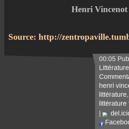
Henri Vincenot
Source: http://zentropaville.tum
00:05 Pub
Littérature
Commenta
henri vinc
littérature
littérature
|
del.ici
Facebo