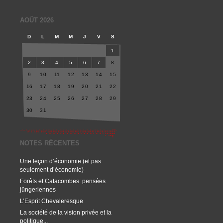
AOÛT 2026
D
L
M
M
J
V
S
1
2
3
4
5
6
7
8
9
10
11
12
13
14
15
16
17
18
19
20
21
22
23
24
25
26
27
28
29
30
31
NOTES RÉCENTES
Une leçon d’économie (et pas
seulement d’économie)
Forêts et Catacombes: pensées
jüngeriennes
L’Esprit Chevaleresque
La société de la vision privée et la
politique...