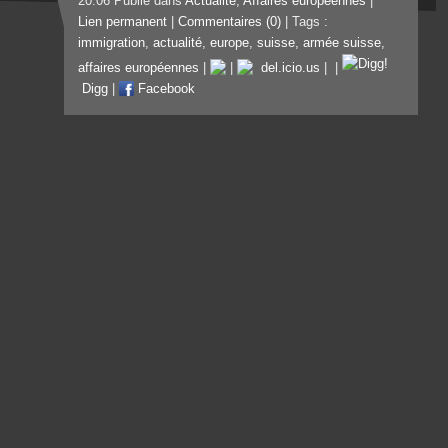
20:06 Publié dans
Actualité
,
Affaires européennes
|
Lien permanent
|
Commentaires (0)
| Tags :
immigration
,
actualité
,
europe
,
suisse
,
armée suisse
,
affaires européennes
|
|
del.icio.us
|
|
Digg
|
Facebook