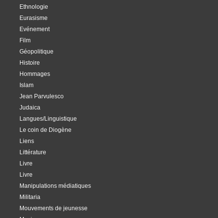
Ethnologie
Eurasisme
Evénement
Film
Géopolitique
Histoire
Hommages
Islam
Jean Parvulesco
Judaica
Langues/Linguistique
Le coin de Diogène
Liens
Littérature
Livre
Livre
Manipulations médiatiques
Militaria
Mouvements de jeunesse