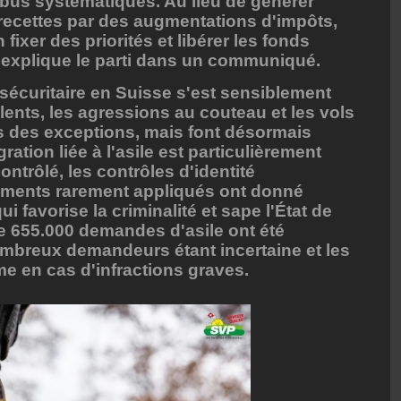
d'abus systématiques. Au lieu de générer
recettes par des augmentations d'impôts,
 fixer des priorités et libérer les fonds
 explique le parti dans un communiqué.
on sécuritaire en Suisse s'est sensiblement
lents, les agressions au couteau et les vols
s des exceptions, mais font désormais
ration liée à l'asile est particulièrement
ontrôlé, les contrôles d'identité
riements rarement appliqués ont donné
 favorise la criminalité et sape l'État de
de 655.000 demandes d'asile ont été
ombreux demandeurs étant incertaine et les
e en cas d'infractions graves.