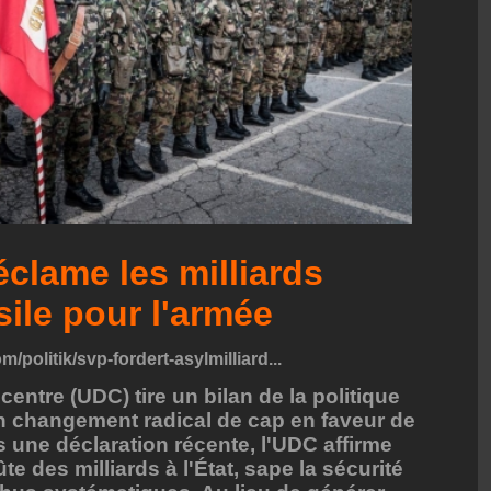
clame les milliards
sile pour l'armée
/politik/svp-fordert-asylmilliard...
entre (UDC) tire un bilan de la politique
 un changement radical de cap en faveur de
s une déclaration récente, l'UDC affirme
e des milliards à l'État, sape la sécurité