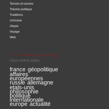
Terroirs et racines
Théorie politique
Traditions
Uchronie
Utopie
Voyage
Web
TAGS POPULAIRES
france
géopolitique
affaires
européennes
russie
allemagne
etats-unis
philosophie
politique
internationale
europe
actualité