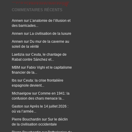
COMMENTAIRES RÉCENTS
Annwn
sur
L’anatomie de l’illusion et
des barricades...
Annwn
sur
La civilisation de la luxure
Annwn
sur
Du mur de la caverne au
soleil de la vérité
Laetizia
sur
Ceuta, le chantage de
Rabat contre Sánchez et...
MBM
sur
Fabio Vighi et le capitalisme
financier de la...
lbs
sur
Ceuta: la crise frontalière
espagnole devient...
Michaelgow
sur
Comme en 1941: la
confusion des chars menace la...
Gaston
sur
Après le 14 juillet 2026 :
où va l’armée...
Pierre Bouchardin
sur
Sur le déclin
de la civilisation occidentale