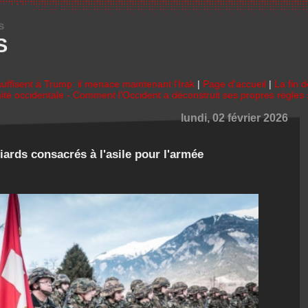
s
S
uffisent à Trump: il menace maintenant l’Irak
|
Page d'accueil
|
La fin d
imité occidentale - Comment l’Occident a déconstruit ses propres règles 
lundi, 02 février 2026
iards consacrés à l'asile pour l'armée