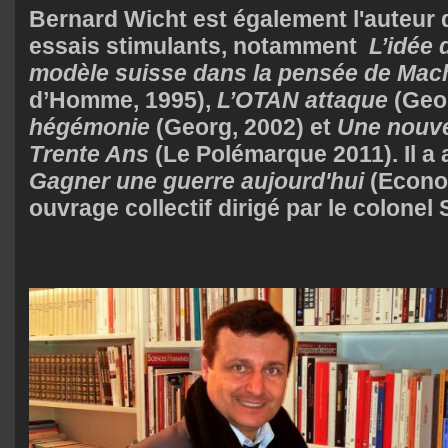
Bernard Wicht est également l'auteur 
essais stimulants, notamment
L’idée 
modèle suisse dans la pensée de Mac
d’Homme, 1995),
L’OTAN attaque
(Geor
hégémonie
(Georg, 2002) et
Une nouve
Trente Ans
(Le Polémarque 2011). Il a 
Gagner une guerre aujourd'hui
(Econom
ouvrage collectif dirigé par le colone