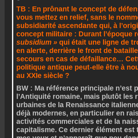
TB : En prônant le concept de défen
vous mettez en relief, sans le nomm
subsidiarité ascendante qui, à l’orig
concept militaire : Durant l’époque 
subsidium »
qui était une ligne de t
en alerte, derrière le front de bataill
secours en cas de défaillance… Cet
politique antique peut-elle être à no
au XXIe siècle ?
BW : Ma référence principale n’est p
l’Antiquité romaine, mais plutôt les
urbaines de la Renaissance italienne
déjà modernes, en particulier en rai
activités commerciales et de la nai
capitalisme. Ce dernier élément est 
mes yeux et n’apparaît que peu dan