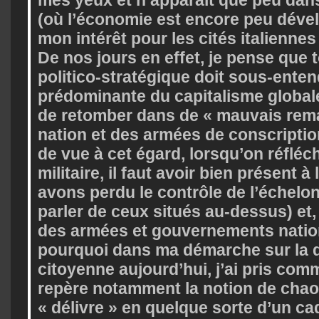
(où l’économie est encore peu dével
mon intérêt pour les cités italienne
De nos jours en effet, je pense que t
politico-stratégique doit sous-enten
prédominante du capitalisme globale
de retomber dans de « mauvais remak
nation et des armées de conscriptio
de vue à cet égard, lorsqu’on réfléchi
militaire, il faut avoir bien présent à
avons perdu le contrôle de l’échelon
parler de ceux situés au-dessus) et
des armées et gouvernements natio
pourquoi dans ma démarche sur la 
citoyenne aujourd’hui, j’ai pris com
repère notamment la notion de chao
« délivre » en quelque sorte d’un ca