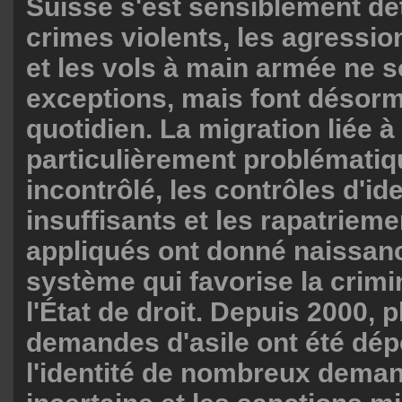
Suisse s'est sensiblement dé
crimes violents, les agressi
et les vols à main armée ne s
exceptions, mais font désorm
quotidien. La migration liée à 
particulièrement problématiqu
incontrôlé, les contrôles d'ide
insuffisants et les rapatriem
appliqués ont donné naissan
système qui favorise la crimi
l'État de droit. Depuis 2000, 
demandes d'asile ont été dé
l'identité de nombreux dema