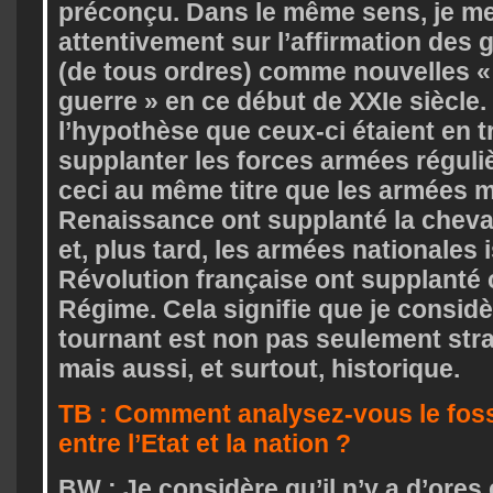
préconçu. Dans le même sens, je m
attentivement sur l’affirmation des
(de tous ordres) comme nouvelles 
guerre » en ce début de XXIe siècle. 
l’hypothèse que ceux-ci étaient en t
supplanter les forces armées réguli
ceci au même titre que les armées m
Renaissance ont supplanté la cheva
et, plus tard, les armées nationales 
Révolution française ont supplanté 
Régime. Cela signifie que je considè
tournant est non pas seulement stra
mais aussi, et surtout, historique.
TB : Comment analysez-vous le foss
entre l’Etat et la nation ?
BW : Je considère qu’il n’y a d’ores 