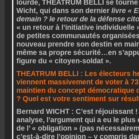
lourde, THEATRUM BELLI se tourne
Wicht, qui dans son dernier
livre «
demain ? le retour de la défense ci
« un retour à l’initiative individuelle
de petites communautés organisées
nouveau prendre son destin en main 
même sa propre sécurité…en s’appu
figure du « citoyen-soldat ».
THEATRUM BELLI : Les électeurs he
viennent massivement de voter à 73
maintien du concept démocratique d
? Quel est votre sentiment sur résul
Bernard WICHT : C’est réjouissant 
analyse, l’argument qui a eu le plus 
de l’ « obligation » (pas nécessaireme
c’est-à-dire l’opinion – y compris da