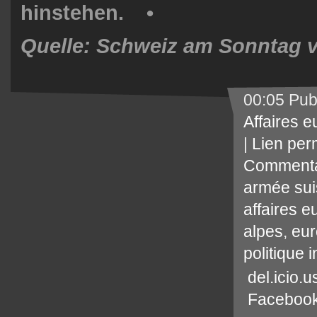
hinstehen. •
Quelle: Schweiz am Sonntag 
00:05 Pub
Affaires 
|
Lien per
Commenta
armée su
affaires 
alpes
,
eur
politique 
del.icio.u
Faceboo