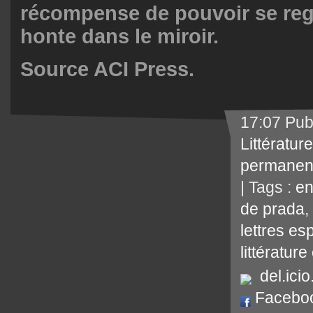
récompense de pouvoir se reg
honte dans le miroir.
Source ACI Press.
17:07 Pub
Littérature
permanen
| Tags :
en
de prada
,
lettres e
littératur
del.icio
Facebo