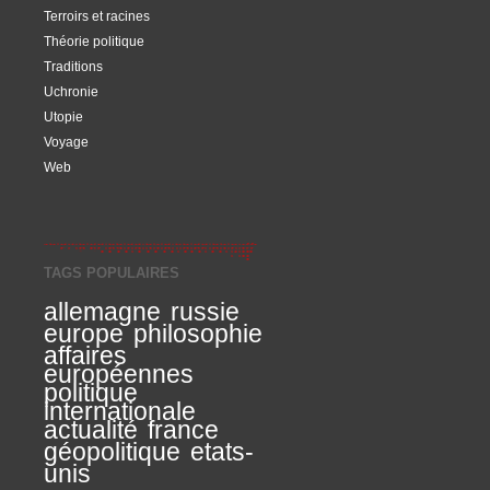
Terroirs et racines
Théorie politique
Traditions
Uchronie
Utopie
Voyage
Web
TAGS POPULAIRES
allemagne
russie
europe
philosophie
affaires
européennes
politique
internationale
actualité
france
géopolitique
etats-
unis