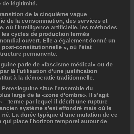
 de légitimité.
ransition de la cinquième vague
ie de la consommation, des services et
, où l’intelligence artificielle, les méthodes
t les cycles de production fermés
ondial ouvert. Elle a également donné un
ost-constitutionnelle », où l’état
structure permanente.
eguine parle de «fascisme médical» ou de
r là l’utilisation d’une justification
itut à la démocratie traditionnelle.
 Peresleguine situe l’ensemble du
us large de la «zone d’ombre». Il s’agit
» – terme par lequel il décrit une rupture
’ancien système s’est effondré mais où le
 né. La durée typique d'une mutation de ce
e qui place l’horizon temporel autour de