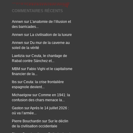
COMMENTAIRES RÉCENTS
Annwn
sur
L’anatomie de l’illusion et
des barricades...
Annwn
sur
La civilisation de la luxure
Annwn
sur
Du mur de la caverne au
soleil de la vérité
Laetizia
sur
Ceuta, le chantage de
Rabat contre Sánchez et...
MBM
sur
Fabio Vighi et le capitalisme
financier de la...
lbs
sur
Ceuta: la crise frontalière
espagnole devient...
Michaelgow
sur
Comme en 1941: la
confusion des chars menace la...
Gaston
sur
Après le 14 juillet 2026 :
où va l’armée...
Pierre Bouchardin
sur
Sur le déclin
de la civilisation occidentale