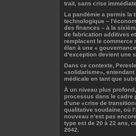
trait, sans crise immédiate
La pandémie a permis la t
technologique – l’économ
des finances – à la sixième
de fabrication additives e
remplacent le commerce m
élan à une « gouvernance p
d’exception devient une 
Dans ce contexte, Peresl
«solidarisme», entendant pa
médicale en tant que subst
À un niveau plus profond,
processus dans le cadre pl
d’une «crise de transition
qualitative soudaine, où l
nouveau n’est pas encore
type est de 20 à 22 ans, c
2042.