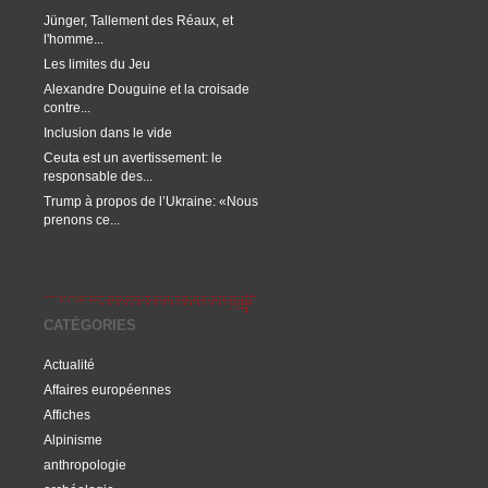
Jünger, Tallement des Réaux, et
l'homme...
Les limites du Jeu
Alexandre Douguine et la croisade
contre...
Inclusion dans le vide
Ceuta est un avertissement: le
responsable des...
Trump à propos de l’Ukraine: «Nous
prenons ce...
CATÉGORIES
Actualité
Affaires européennes
Affiches
Alpinisme
anthropologie