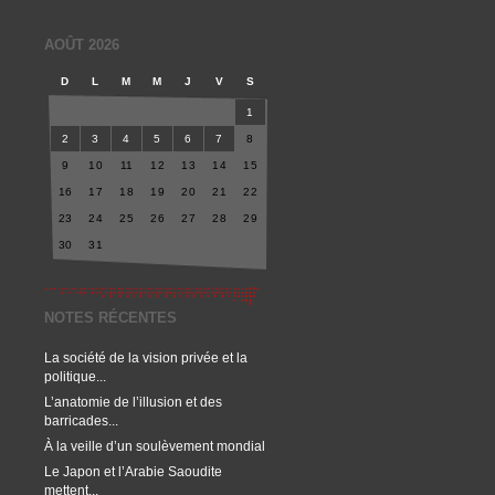
AOÛT 2026
D
L
M
M
J
V
S
1
2
3
4
5
6
7
8
9
10
11
12
13
14
15
16
17
18
19
20
21
22
23
24
25
26
27
28
29
30
31
NOTES RÉCENTES
La société de la vision privée et la
politique...
L’anatomie de l’illusion et des
barricades...
À la veille d’un soulèvement mondial
Le Japon et l’Arabie Saoudite
mettent...