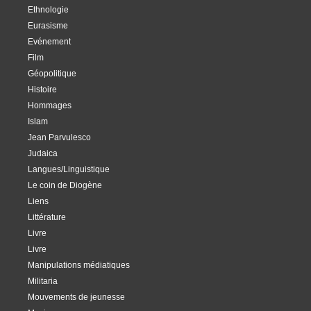
Ethnologie
Eurasisme
Evénement
Film
Géopolitique
Histoire
Hommages
Islam
Jean Parvulesco
Judaica
Langues/Linguistique
Le coin de Diogène
Liens
Littérature
Livre
Livre
Manipulations médiatiques
Militaria
Mouvements de jeunesse