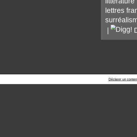
littérature
lettres fr
surréalis
|
D
Déclarer un contenu 