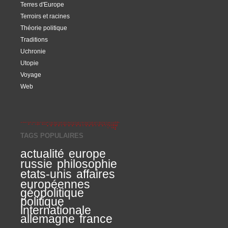
Terres d'Europe
Terroirs et racines
Théorie politique
Traditions
Uchronie
Utopie
Voyage
Web
TAGS POPULAIRES
actualité
europe
russie
philosophie
etats-unis
affaires
européennes
géopolitique
politique
internationale
allemagne
france