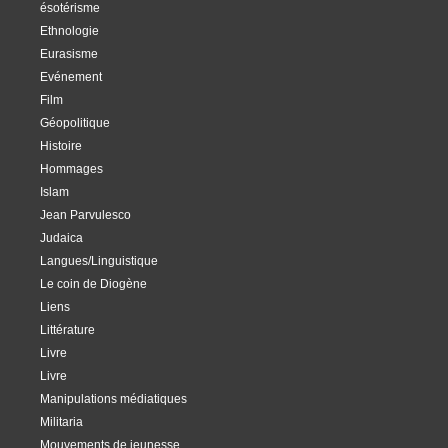
ésotérisme
Ethnologie
Eurasisme
Evénement
Film
Géopolitique
Histoire
Hommages
Islam
Jean Parvulesco
Judaica
Langues/Linguistique
Le coin de Diogène
Liens
Littérature
Livre
Livre
Manipulations médiatiques
Militaria
Mouvements de jeunesse