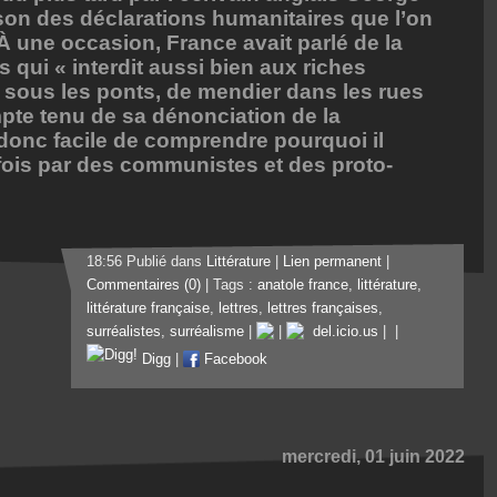
son des déclarations humanitaires que l’on
 une occasion, France avait parlé de la
s qui « interdit aussi bien aux riches
 sous les ponts, de mendier dans les rues
mpte tenu de sa dénonciation de la
t donc facile de comprendre pourquoi il
 fois par des communistes et des proto-
18:56 Publié dans
Littérature
|
Lien permanent
|
Commentaires (0)
| Tags :
anatole france
,
littérature
,
littérature française
,
lettres
,
lettres françaises
,
surréalistes
,
surréalisme
|
|
del.icio.us
|
|
Digg
|
Facebook
mercredi, 01 juin 2022