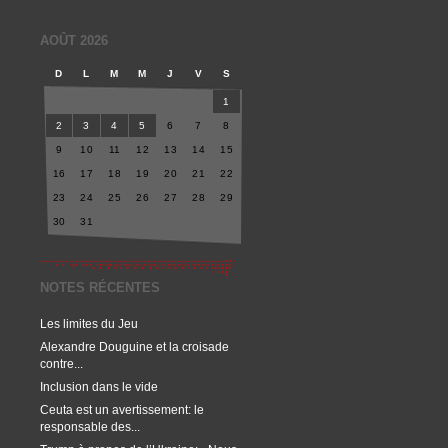
AOÛT 2026
D
L
M
M
J
V
S
1
2
3
4
5
6
7
8
9
10
11
12
13
14
15
16
17
18
19
20
21
22
23
24
25
26
27
28
29
30
31
NOTES RÉCENTES
Les limites du Jeu
Alexandre Douguine et la croisade
contre...
Inclusion dans le vide
Ceuta est un avertissement: le
responsable des...