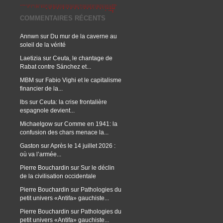
COMMENTAIRES RÉCENTS
Annwn
sur
Du mur de la caverne au
soleil de la vérité
Laetizia
sur
Ceuta, le chantage de
Rabat contre Sánchez et...
MBM
sur
Fabio Vighi et le capitalisme
financier de la...
lbs
sur
Ceuta: la crise frontalière
espagnole devient...
Michaelgow
sur
Comme en 1941: la
confusion des chars menace la...
Gaston
sur
Après le 14 juillet 2026 :
où va l’armée...
Pierre Bouchardin
sur
Sur le déclin
de la civilisation occidentale
Pierre Bouchardin
sur
Pathologies du
petit univers «Antifa» gauchiste...
Pierre Bouchardin
sur
Pathologies du
petit univers «Antifa» gauchiste...