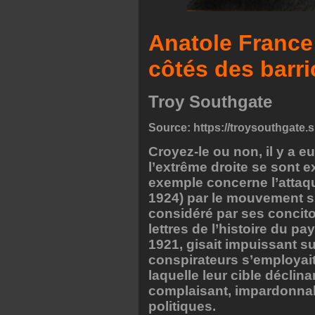
Anatole France
côtés des barr
Troy Southgate
Source:
https://troysouthgate.
Croyez-le ou non, il y a 
l’extrême droite se sont e
exemple concerne l’attaqu
1924) par le mouvement s
considéré par ses conci
lettres de l’histoire du pa
1921, gisait impuissant su
conspirateurs s’employait
laquelle leur cible décli
complaisant, impardonna
politiques.