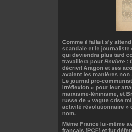
Comme il fallait s'y attend
scandale et le journalist
qui deviendra plus tard c
travaillera pour
Revivre : 
décrivit Aragon et ses ac
avaient les manières non
Le journal pro-communis
irréflexion » pour leur at
marxisme-léninisme, et Br
russe de « vague crise min
activité révolutionnaire »
nom.
Même France lui-même ava
français (PCF) et fut défe