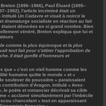
 Breton (1896–1966), Paul Éluard (1895–
7–1982), l’article incriminé était un
intitulé
Un Cadavre
et visait à noircir le
t dramaturge socialiste en réaction au fait
s étaient dévorées en si grand nombre. Bien
sellement vénéré, Breton expliqua que lui et
ateurs
ude comme la plus équivoque et la plus
vait tout fait pour s’attirer l’approbation de
he. Il était gonflé d’honneurs et
es que « c’est un vieil homme comme les
ilité humaine quitte le monde » et «
e soulever de poussière » paraissaient
 contribution d’Aragon. Intitulé « Avez-
», le poète et romancier décrivait sa cible
 « acclamé simultanément par l’imbécile
oscou chancelant » tout en apparaissant
l’ignominie française ».