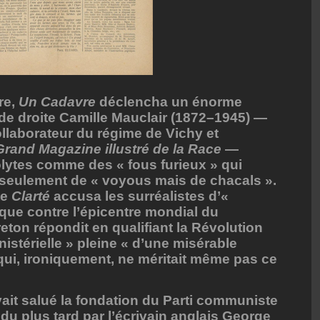
re,
Un Cadavre
déclencha un énorme
e de droite Camille Mauclair (1872–1945) —
ollaborateur du régime de Vichy et
Grand Magazine illustré de la Race
—
olytes comme des « fous furieux » qui
 seulement de « voyous mais de chacals ».
te
Clarté
accusa les surréalistes d’«
taque contre l’épicentre mondial du
eton répondit en qualifiant la Révolution
istérielle » pleine « d’une misérable
 qui, ironiquement, ne méritait même pas ce
it salué la fondation du Parti communiste
ndu plus tard par l’écrivain anglais George