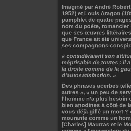
Imaginé par André Robert
1952) et Louis Aragon (189
pamphlet de quatre pages 
nom du poète, romancier e
que ses œuvres littéraire
que France ait été univer
ses compagnons conspir
« considéraient son attit
méprisable de toutes : il a
la droite comme de la gauc
d’autosatisfaction. »
Des phrases acerbes tell
autres », « un peu de serv
l’homme n’a plus besoin d
bien anodines à côté de la
vous déjà giflé un mort ? 
mourante comme un homme
[Charles] Maurras et le M
comme « l’incarnation de 