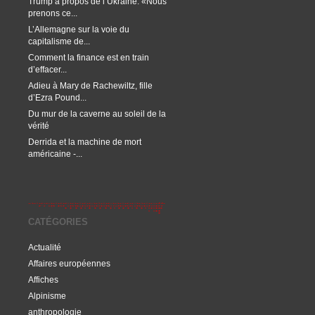
Trump à propos de l’Ukraine: «Nous
prenons ce...
L’Allemagne sur la voie du
capitalisme de...
Comment la finance est en train
d’effacer...
Adieu à Mary de Rachewiltz, fille
d’Ezra Pound...
Du mur de la caverne au soleil de la
vérité
Derrida et la machine de mort
américaine -...
CATÉGORIES
Actualité
Affaires européennes
Affiches
Alpinisme
anthropologie