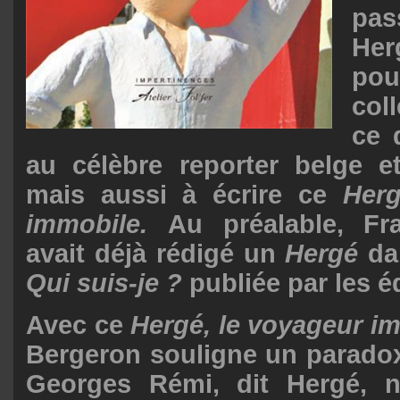
pa
Her
p
col
ce 
au célèbre reporter belge e
mais aussi à écrire ce
Herg
immobile.
Au préalable, Fr
avait déjà rédigé un
Hergé
dan
Qui suis-je ?
publiée par les é
Avec ce
Hergé, le voyageur i
Bergeron souligne un paradox
Georges Rémi, dit Hergé, n