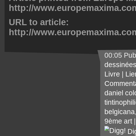
http://www.europemaxima.co
URL to article:
http://www.europemaxima.co
00:05 Pub
dessinée
Livre
|
Lie
Commenta
daniel co
tintinophil
belgicana
9ème art
Di