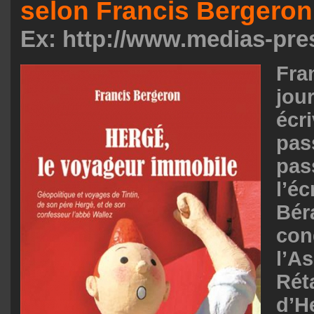
selon Francis Bergeron
Ex: http://www.medias-pre
Fra
jo
écr
pa
pa
l’é
Bé
con
l’A
Rét
d’H