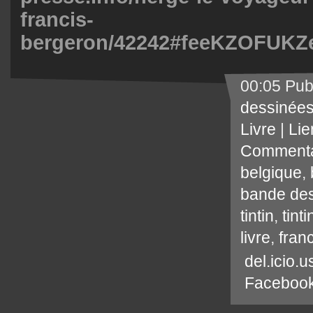
francis-
bergeron/42242#feeKZOFUKZ
00:05 Pub
dessinée
Livre
|
Lie
Commenta
belgique
,
bande de
tintin
,
tint
livre
,
fran
del.icio.u
Faceboo