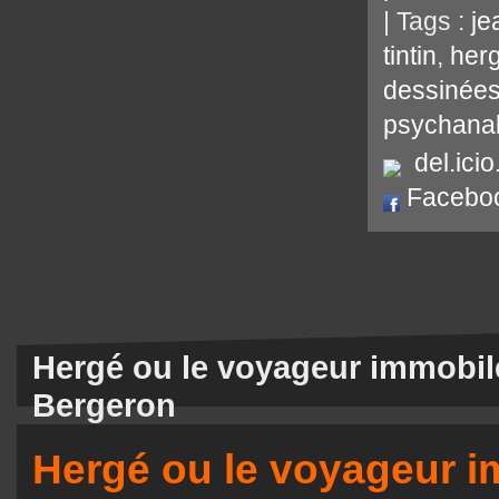
| Tags :
je
tintin
,
her
dessinée
psychana
del.icio
Facebo
Hergé ou le voyageur immobil
Bergeron
Hergé ou le voyageur 