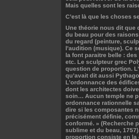
Mais quelles sont les rai
C’est là que les choses 
Une théorie nous dit que
du beau pour des raisons 
du regard (peinture, scul
l’audition (musique). Ce s
la font paraitre belle : de
etc. Le sculpteur grec Poly
question de proportion. L
qu’avait dit aussi Pythag
L’ordonnance des édifices
dont les architectes doive
soin… Aucun temple ne pe
ordonnance rationnelle sans
dire si les composantes n’
précisément définie, co
conformé. » (Recherche ph
sublime et du beau, 1757).
proportion consiste en l