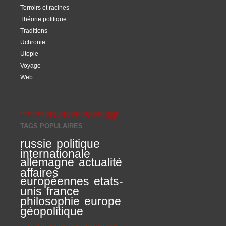
Terroirs et racines
Théorie politique
Traditions
Uchronie
Utopie
Voyage
Web
TAGS POPULAIRES
russie
politique
internationale
allemagne
actualité
affaires
européennes
etats-
unis
france
philosophie
europe
géopolitique