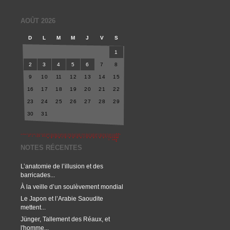
AOÛT 2026
D
L
M
M
J
V
S
1
2
3
4
5
6
7
8
9
10
11
12
13
14
15
16
17
18
19
20
21
22
23
24
25
26
27
28
29
30
31
NOTES RÉCENTES
L’anatomie de l’illusion et des
barricades...
À la veille d’un soulèvement mondial
Le Japon et l’Arabie Saoudite
mettent...
Jünger, Tallement des Réaux, et
l'homme...