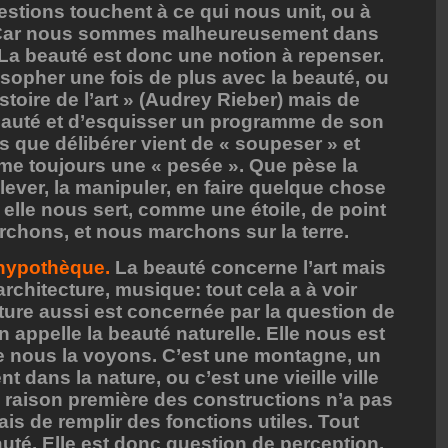
estions touchent à ce qui nous unit, ou à
r. Car nous sommes malheureusement dans
 La beauté est donc une notion à repenser.
ilosopher une fois de plus avec la beauté, ou
stoire de l’art » (Audrey Rieber) mais de
 beauté et d’esquisser un programme de son
 que délibérer vient de « soupeser » et
me toujours une « pesée ». Que pèse la
ever, la manipuler, en faire quelque chose
l, elle nous sert, comme une étoile, de point
chons, et nous marchons sur la terre.
 hypothèque.
La beauté concerne l’art mais
rchitecture, musique: tout cela a à voir
ature aussi est concernée par la question de
n appelle la beauté naturelle. Elle nous est
ue nous la voyons. C’est une montagne, un
 dans la nature, ou c’est une vieille ville
la raison première des constructions n’a pas
ais de remplir des fonctions utiles. Tout
auté. Elle est donc question de perception.