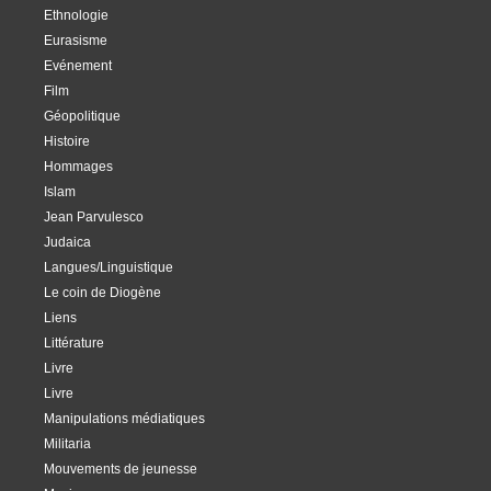
Ethnologie
Eurasisme
Evénement
Film
Géopolitique
Histoire
Hommages
Islam
Jean Parvulesco
Judaica
Langues/Linguistique
Le coin de Diogène
Liens
Littérature
Livre
Livre
Manipulations médiatiques
Militaria
Mouvements de jeunesse