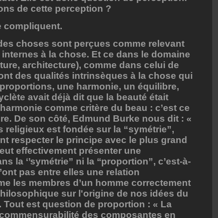
sons de cette perception ?
se compliquent.
 des choses sont perçues comme relevant
internes à la chose. Et ce dans le domaine
pture, architecture), comme dans celui de
ont des qualités intrinsèques à la chose qui
s proportions, une harmonie, un équilibre,
clète avait déjà dit que la beauté était
’harmonie comme critère du beau : c’est ce
ore. De son côté, Edmund Burke nous dit : «
 religieux est fondée sur la “symétrie”,
nt respecter le principe avec le plus grand
ut effectivement présenter une
 la ‘’symétrie” ni la ‘‘proportion”, c’est-à-
ont pas entre elles une relation
mme les membres d’un homme correctement
ilosophique sur l'origine de nos idées du
 Tout est question de proportion : « La
a commensurabilité des composantes en