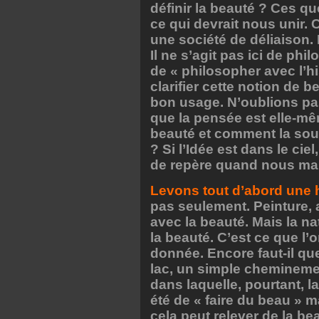
définir la beauté ? Ces qu
ce qui devrait nous uni
une société de déliaison.
Il ne s’agit pas ici de ph
de « philosopher avec l’hi
clarifier cette notion de
bon usage. N’oublions pas
que la pensée est elle-mê
beauté et comment la soul
? Si l’Idée est dans le cie
de repère quand nous mar
Levons tout d’abord une
pas seulement. Peinture, a
avec la beauté. Mais la n
la beauté. C’est ce que l’o
donnée. Encore faut-il q
lac, un simple cheminement
dans laquelle, pourtant, 
été de « faire du beau » m
cela peut relever de la be