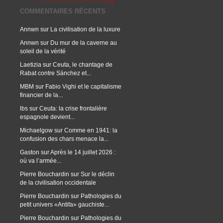
COMMENTAIRES RÉCENTS
Annwn
sur
La civilisation de la luxure
Annwn
sur
Du mur de la caverne au
soleil de la vérité
Laetizia
sur
Ceuta, le chantage de
Rabat contre Sánchez et...
MBM
sur
Fabio Vighi et le capitalisme
financier de la...
lbs
sur
Ceuta: la crise frontalière
espagnole devient...
Michaelgow
sur
Comme en 1941: la
confusion des chars menace la...
Gaston
sur
Après le 14 juillet 2026 :
où va l’armée...
Pierre Bouchardin
sur
Sur le déclin
de la civilisation occidentale
Pierre Bouchardin
sur
Pathologies du
petit univers «Antifa» gauchiste...
Pierre Bouchardin
sur
Pathologies du