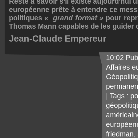
Reste à savoir s'il existe aujourd'hui 
européenne prête à entendre ce mes
politiques
« grand format »
pour repr
Thomas Mann capables de les guider d
Jean-Claude Empereur
10:02 Pub
Affaires 
Géopoliti
permanen
| Tags :
po
géopoliti
américain
européen
friedman
,