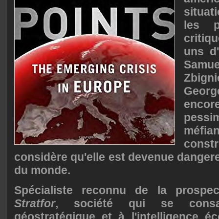
situat
les p
criti
uns d'
Samue
Zbign
Geor
encore
pessim
méfian
const
considère qu'elle est devenue dangere
du monde.
Spécialiste reconnu de la prospec
Stratfor
,
société qui se consac
géostratégique et à l'intelligence 