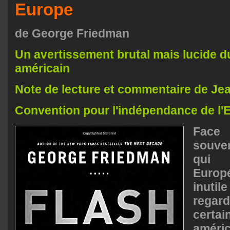
Europe
de George Friedman
Un avertissement brutal mais lucide d
américain
Note de lecture et commentaire de J
Convention pour l'indépendance de l'
Face
souver
qui 
Europé
inuti
rega
certai
améri