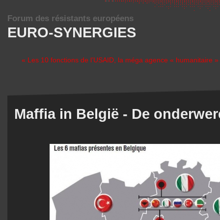
Forum des résistants européens
EURO-SYNERGIES
« Les 10 fonctions de l’USAID, la méga agence « humanitaire » 
Maffia in België - De onderwer