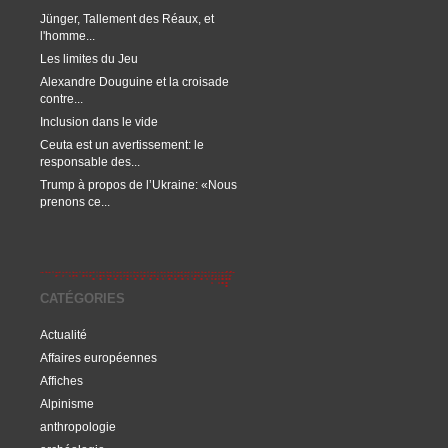
Jünger, Tallement des Réaux, et
l'homme...
Les limites du Jeu
Alexandre Douguine et la croisade
contre...
Inclusion dans le vide
Ceuta est un avertissement: le
responsable des...
Trump à propos de l’Ukraine: «Nous
prenons ce...
CATÉGORIES
Actualité
Affaires européennes
Affiches
Alpinisme
anthropologie