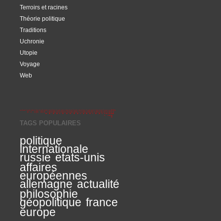
Terroirs et racines
Théorie politique
Traditions
Uchronie
Utopie
Voyage
Web
TAGS POPULAIRES
politique
internationale
russie
etats-unis
affaires
européennes
allemagne
actualité
philosophie
géopolitique
france
europe