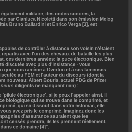
, également militaire, des ondes sonores, la
ée par Gianluca Nicoletti dans son émission Melog
tés Bruno Ballardini et Enrico Verga [3], est
ables de contrôler à distance son voisin n'étaient
 repartis avec l'un des chevaux de bataille les plus
at, ces dernières années: la puce électronique. Bien
été discutée avec plus d'insistance - vous
en qui nous ramène à Overton et à ses fameuses
discutée au FEM et l'auteur du discours (dont la
nom nouveau: Albert Bourla, actuel PDG de Pfizer
nneurs
diligents ne manquent rien) :
ilule électronique', si je peux l'appeler ainsi. Il
ce biologique qui se trouve dans le comprimé, et
mprimé, qui se dissout dans votre estomac, elle
 vous avez pris le comprimé. Imaginez donc les
mpagnies d'assurance sauraient que les
ont censés prendre, ils les prennent réellement.
 dans ce domaine [4]".