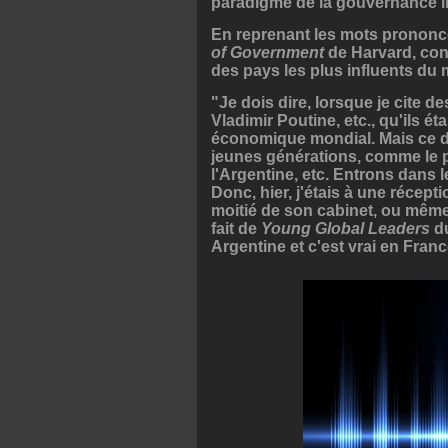
paradigme de la gouvernance in
En reprenant les mots prononc
of Government
de Harvard, conc
des pays les plus influents du
"Je dois dire, lorsque je cite
Vladimir Poutine, etc., qu'ils é
économique mondial. Mais ce do
jeunes générations, comme le pr
l'Argentine, etc. Entrons dans l
Donc, hier, j'étais à une récept
moitié de son cabinet, ou même 
fait de
Young Global Leaders
du
Argentine et c'est vrai en Franc