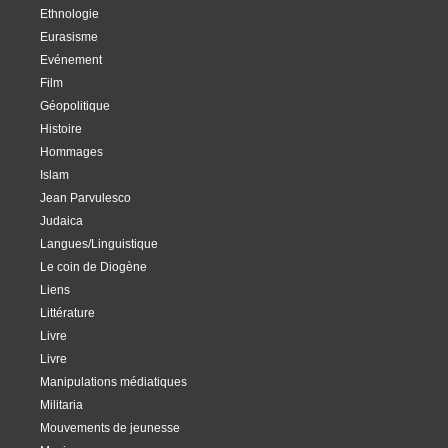
Ethnologie
Eurasisme
Evénement
Film
Géopolitique
Histoire
Hommages
Islam
Jean Parvulesco
Judaica
Langues/Linguistique
Le coin de Diogène
Liens
Littérature
Livre
Livre
Manipulations médiatiques
Militaria
Mouvements de jeunesse