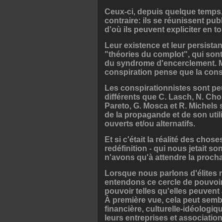
Ceux-ci, depuis quelque temps, 
contraire: ils se réunissent pu
d'où ils peuvent expliciter en 
Leur existence et leur persista
"théories du complot", qui sont
du syndrome d'encerclement. Ma
conspiration pense que la consp
Les conspirationnistes sont peu
différents que C. Lasch, N. Cho
Pareto, G. Mosca et R. Michels 
de la propagande et de son util
ouverts et/ou alternatifs.
Et si c'était la réalité des chos
redéfinition - qui nous jetait so
n'avons qu'à attendre la proch
Lorsque nous parlons d'élites 
entendons ce cercle de pouvoir
pouvoir telles qu'elles peuvent 
À première vue, cela peut semb
financière, culturelle-idéologi
leurs entreprises et associati