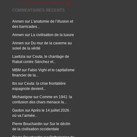
COMMENTAIRES RÉCENTS
Annwn
sur
L’anatomie de l’illusion et
des barricades...
Annwn
sur
La civilisation de la luxure
Annwn
sur
Du mur de la caverne au
soleil de la vérité
Laetizia
sur
Ceuta, le chantage de
Rabat contre Sánchez et...
MBM
sur
Fabio Vighi et le capitalisme
financier de la...
lbs
sur
Ceuta: la crise frontalière
espagnole devient...
Michaelgow
sur
Comme en 1941: la
confusion des chars menace la...
Gaston
sur
Après le 14 juillet 2026 :
où va l’armée...
Pierre Bouchardin
sur
Sur le déclin
de la civilisation occidentale