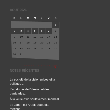
AOÛT 2026
D
L
M
M
J
V
S
1
2
3
4
5
6
7
8
9
10
11
12
13
14
15
16
17
18
19
20
21
22
23
24
25
26
27
28
29
30
31
NOTES RÉCENTES
La société de la vision privée et la
politique...
L’anatomie de l’illusion et des
barricades...
À la veille d’un soulèvement mondial
Le Japon et l’Arabie Saoudite
mettent...