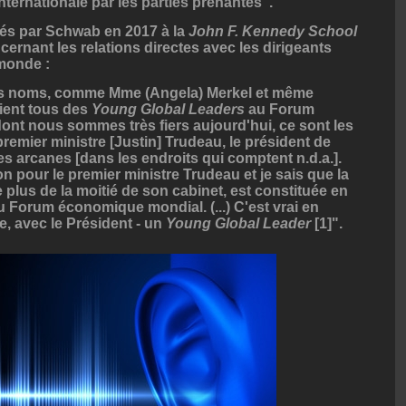
ternationale par les parties prenantes".
és par Schwab en 2017 à la
John F. Kennedy School
ernant les relations directes avec les dirigeants
 monde :
 des noms, comme Mme (Angela) Merkel et même
taient tous des
Young Global Leaders
au Forum
nt nous sommes très fiers aujourd'hui, ce sont les
emier ministre [Justin] Trudeau, le président de
es arcanes [dans les endroits qui comptent n.d.a.].
ion pour le premier ministre Trudeau et je sais que la
plus de la moitié de son cabinet, est constituée en
 Forum économique mondial. (...) C'est vrai en
e, avec le Président - un
Young Global Leader
[1]".