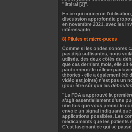
"littéral [2]".
En ce qui concerne l'utilisation
discussion approfondie propos
en novembre 2021, avec les invi
intéressante.
8) Pilules et micro-puces
Comme si les ondes sonores cap
pas déjà suffisantes, nous voilà
utilisés, des deux côtés du déb
que ces derniers mois, elle ait 
pardonnerez le réflexe pavlovi
théories - elle a également été 
vidéo est jointe) n'est pas un 
(pour être sûr que les
déboulo
"La FDA a approuvé la première 'p
s'agit essentiellement d'une pu
une fois que vous prenez le co
envoie un signal indiquant que
applications possibles. Les co
médicaments que les patients s
C'est fascinant ce qui se passe