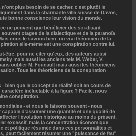
n'ont plus besoin de se cacher, c'est plutôt le
bliquement dans la charmante ville suisse de Davos,
toute bonne conscience leur vision du monde.
nce ne peuvent que bénéficier des soi-disant
 souvent otages de la dialectique et de la paranoïa
is nous le savons bien: un vrai théoricien de la
iration elle-même est une conspiration contre lui.
t-être, pour ne citer qu'eux, des auteurs aussi
msky mais aussi les anciens tels M. Weber, V.
sans oublier M. Foucault mais aussi les théoriciens
isation. Tous les théoriciens de la conspiration
es - bien que le concept de réalité soit en cours de
n caractère inéluctable à la figure ? Facile, nous
aine conspiration.
mondiales - et nous le faisons souvent - nous
 capable d'assumer une quantité et une qualité de
affecter l'évolution historique au moins du présent.
ler excessif, mais la concentration économique-
que et politique résumée dans ces personnalités et
ons, peut facilement résumer une "puissance de feu"