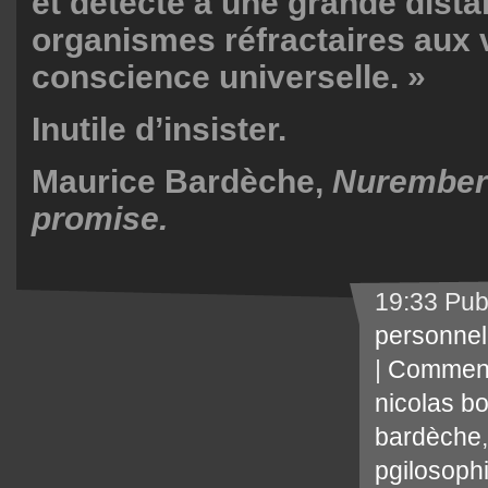
et détecte à une grande dista
organismes réfractaires aux v
conscience universelle. »
Inutile d’insister.
Maurice Bardèche,
Nuremberg
promise.
19:33 Pub
personnel
|
Comment
nicolas b
bardèche
pgilosoph