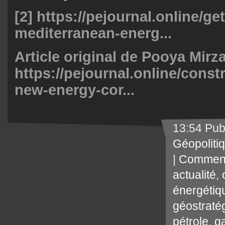
[2]
https://pejournal.online/get
mediterranean-energ...
Article original de Pooya Mirza
https://pejournal.online/const
new-energy-cor...
13:54 Pub
Géopoliti
|
Comment
actualité
,
énergétiq
géostraté
pétrole
,
ga