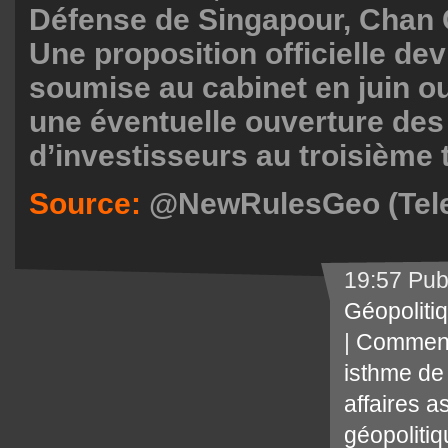
Défense de Singapour, Chan 
Une proposition officielle dev
soumise au cabinet en juin ou 
une éventuelle ouverture des
d’investisseurs au troisième 
Source:
@NewRulesGeo (Tel
19:57 Pub
Géopoliti
|
Comment
isthme de
affaires a
géopoliti