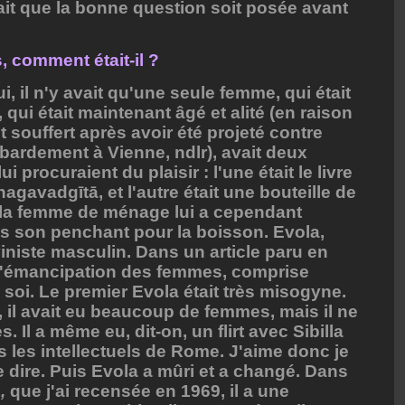
dait que la bonne question soit posée avant
, comment était-il ?
i, il n'y avait qu'une seule femme, qui était
ui était maintenant âgé et alité (en raison
it souffert après avoir été projeté contre
bardement à Vienne, ndlr), avait deux
ui procuraient du plaisir : l'une était le livre
agavadgītā, et l'autre était une bouteille de
la femme de ménage lui a cependant
pas son penchant pour la boisson. Evola,
iniste masculin. Dans un article paru en
 à l'émancipation des femmes, comprise
soi. Le premier Evola était très misogyne.
il avait eu beaucoup de femmes, mais il ne
 Il a même eu, dit-on, un flirt avec Sibilla
s les intellectuels de Rome. J'aime donc je
de dire. Puis Evola a mûri et a changé. Dans
,
que j'ai recensée en 1969, il a une