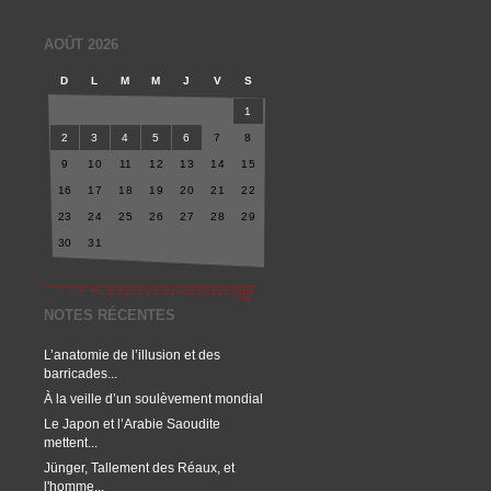
AOÛT 2026
D
L
M
M
J
V
S
1
2
3
4
5
6
7
8
9
10
11
12
13
14
15
16
17
18
19
20
21
22
23
24
25
26
27
28
29
30
31
NOTES RÉCENTES
L’anatomie de l’illusion et des
barricades...
À la veille d’un soulèvement mondial
Le Japon et l’Arabie Saoudite
mettent...
Jünger, Tallement des Réaux, et
l'homme...