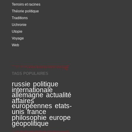
Terroirs et racines
Théorie politique
Traditions
Uchronie
Utopie
Voyage
Web
TAGS POPULAIRES
russie
politique
internationale
allemagne
actualité
affaires
européennes
etats-
unis
france
philosophie
europe
géopolitique