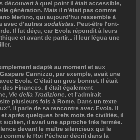
écouvert à quel point il était accessible,
velle génération. Mais il n'était pas comme
ario Merlino, qui aujourd'hui ressemble à
la avec d'autres
sodalistes
. Peut-être l'ont-
arde. Il fut déçu, car Evola répondit à leurs
ique et avant de partir... il leur légua une
ler.
t simplement adapté au moment et aux
 Gaspare Cannizzo, par exemple, avait une
avec Evola. C'était un gros bonnet. Il était
 des Finances. Il était également
ne,
Vie
della Tradizione,
et l'admirait
isite plusieurs fois à Rome. Dans un texte
eux", il parle de sa rencontre avec Evola. Il
et après quelques brefs mots de civilités, il
nt sicilien, il avait une approche très fermée.
ilence devant le maître silencieux qui le
peu comme le Roi Pêcheur décrit dans la