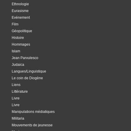
Ethnologie
Eurasisme
Evénement
Film
Géopolitique
Histoire
Hommages
Islam
Jean Parvulesco
Judaica
Langues/Linguistique
Le coin de Diogène
Liens
Littérature
Livre
Livre
Manipulations médiatiques
Militaria
Mouvements de jeunesse