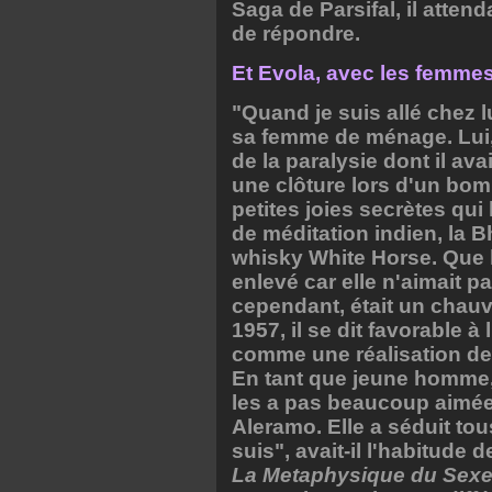
Saga de Parsifal, il atten
de répondre.
Et Evola, avec les femmes
"Quand je suis allé chez lu
sa femme de ménage. Lui, q
de la paralysie dont il ava
une clôture lors d'un bom
petites joies secrètes qui l
de méditation indien, la Bh
whisky White Horse. Que 
enlevé car elle n'aimait 
cependant, était un chauv
1957, il se dit favorable
comme une réalisation de 
En tant que jeune homme, 
les a pas beaucoup aimées.
Aleramo. Elle a séduit tou
suis", avait-il l'habitude 
La Metaphysique du Sexe