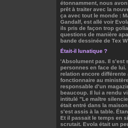
étonnamment, nous avons d
prêt à traiter avec la nou
ça avec tout le monde : M
Gandalf, est allé voir Evo
ils pris de façon trop goli
questions de manière apath
bande dessinée de Tex Wil
Était-il lunatique ?
'Absolument pas. Il s'es
personnes en face de lui.
relation encore différente 
fonctionnaire au ministère
responsable d'un magazi
beaucoup. Il lui a rendu v
intitulé "Le maître silenci
était entré dans la maison 
s'est assis à la table. Éta
Et il passait le temps en s
scrutait. Evola était un 