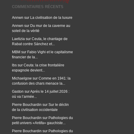
COMMENTAIRES RÉCENTS
Annwn
sur
La civilisation de la luxure
Annwn
sur
Du mur de la caverne au
soleil de la vérité
Laetizia
sur
Ceuta, le chantage de
Rabat contre Sánchez et...
MBM
sur
Fabio Vighi et le capitalisme
financier de la...
lbs
sur
Ceuta: la crise frontalière
espagnole devient...
Michaelgow
sur
Comme en 1941: la
confusion des chars menace la...
Gaston
sur
Après le 14 juillet 2026 :
où va l’armée...
Pierre Bouchardin
sur
Sur le déclin
de la civilisation occidentale
Pierre Bouchardin
sur
Pathologies du
petit univers «Antifa» gauchiste...
Pierre Bouchardin
sur
Pathologies du