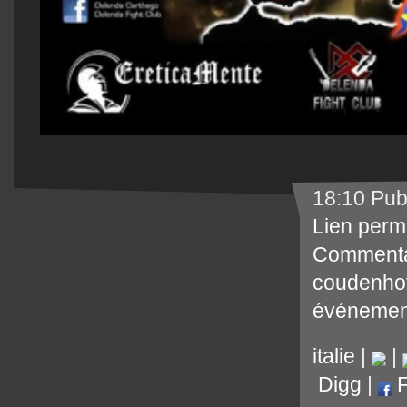
18:10 Pub
Lien perm
Commenta
coudenhov
événemen
italie
|
|
Digg
|
F