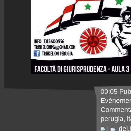
00:05 Pub
Evénemen
Commenta
perugia
,
i
|
del.i