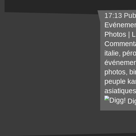
17:13 Pub
Evénemen
Photos
|
L
Commenta
italie
,
pér
événemen
photos
,
b
peuple ka
asiatique
Di