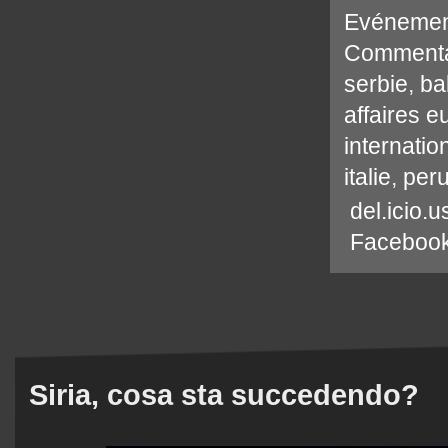
Evénemen
Commenta
serbie
,
ba
affaires 
internatio
italie
,
peru
del.icio.u
Faceboo
Siria, cosa sta succedendo?