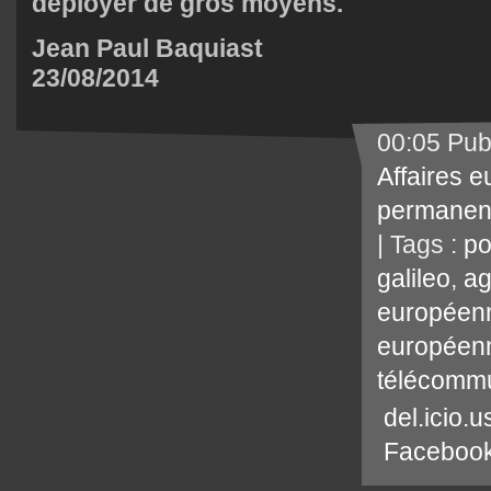
déployer de gros moyens.
Jean Paul Baquiast
23/08/2014
00:05 Pub
Affaires 
permanen
| Tags :
po
galileo
,
ag
européen
européen
télécommu
del.icio.u
Faceboo