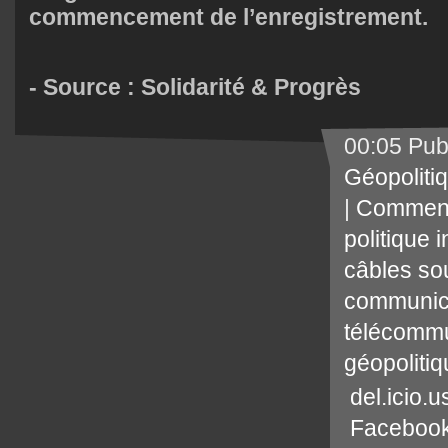
commencement de l’enregistrement.
- Source :
Solidarité & Progrès
00:05 Pub
Géopoliti
|
Comment
politique 
câbles so
communic
télécommu
géopoliti
del.icio.u
Faceboo