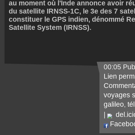
au moment où l'Inde annonce avoir réu
du satellite IRNSS-1C, le 3e des 7 sate
constituer le GPS indien, dénommé Re
Satellite System (IRNSS).
00:05 Pub
Lien perm
Commenta
voyages s
galileo
,
té
|
del.ici
Facebo