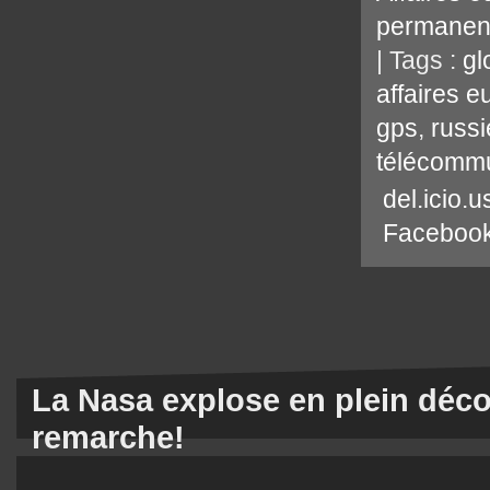
permanen
| Tags :
gl
affaires 
gps
,
russi
télécommu
del.icio.u
Faceboo
La Nasa explose en plein déco
remarche!