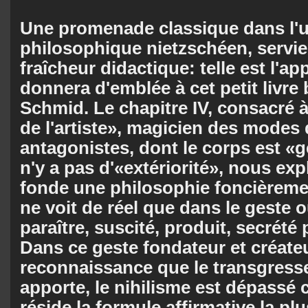
Une promenade classique dans l'u
philosophique nietzschéen, servi
fraîcheur didacti­que: telle est l'a
donnera d'emblée à cet petit livre 
Schmid. Le cha­pi­tre IV, consacré
de l'artiste», magicien des modes
antagonistes, dont le corps est «ge
n'y a pas d'«extériorité», nous e
fonde une philosophie fon­ciè­reme
ne voit de réel que dans le geste ou
paraître, suscité, produit, se­crété 
Dans ce geste fondateur et créateu
reconnaissance que le transgresse
apporte, le nihilisme est dépassé 
réside la formule affirmative la pl