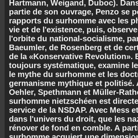
Hartmann, Weigand, Duboc). Dan
partie de son ouvrage, Penzo se pe
rapports du surhomme avec les ph
vie et de l'existence, puis, observ
l'orbite du national-socialisme, p
Baeumler, de Rosenberg et de certa
de la «Konservative Revolution». 
toujours systématique, examine le
le mythe du surhomme et les doct
germanisme mythique et politisé. 
Oehler, Speth­mann et Müller-Rath
surhomme nietzschéen est direct
service de la NSDAP. Avec Mess et 
dans l'univers du droit, que les na
rénover de fond en comble. A par­ti
surhomme acquiert une dimensio