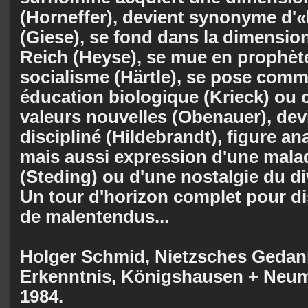
(Horneffer), devient synonyme d'«
(Giese), se fond dans la dimensi
Reich (Heyse), se mue en prophète
socialisme (Härtle), se pose com
éducation biologique (Krieck) ou
va­leurs nouvelles (Obenauer), dev
discipliné (Hildebrandt), figure a
mais aussi ex­pression d'une malad
(Steding) ou d'une nostalgie du di
Un tour d'ho­ri­zon complet pour 
de malentendus...
Holger Schmid, Nietzsches Gedan
Erkenntnis, Königshausen + Neu­
1984.