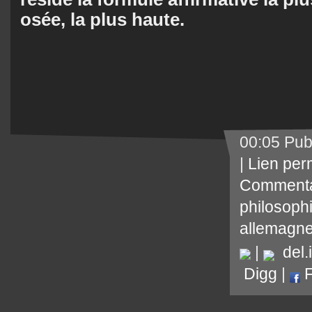
osée, la plus haute.
00:05 Pub
|
Lien per
Commenta
philosoph
allemagn
|
del.i
Digg
|
F