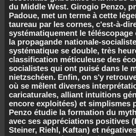
du Middle West. Girogio Penzo, p
Padoue, met un terme à cette lége
taureau par les cornes, c'est-à-dir
systématiquement le téléscopage 
la propagande nationale-socialiste
systématique se double, très heu
classification méticuleuse des éco
socialistes qui ont puisé dans le
nietzschéen. Enfin, on s'y retrouv
où se mêlent diverses interprétati
caricaturales, alliant intuitions gé
encore exploitées) et simplismes 
Penzo étudie la forma­tion du my
avec ses appréciations positives (
Steiner, Riehl, Kaftan) et né­ga­tive