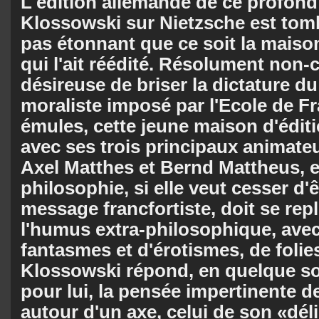
L'édition allemande de ce profond 
Klossowski sur Nietzsche est tombé
pas éton­nant que ce soit la maiso
qui l'ait réédité. Résolument non-
désireuse de bri­ser la dictature d
moraliste imposé par l'Ecole de Fr
émules, cette jeune maison d'é­di
avec ses trois principaux animateu
Axel Matthes et Bernd Mat­theus, 
philosophie, si elle veut cesser d'ê
message francfortiste, doit se re­p
l'humus extra-philosophique, ave
fantasmes et d'érotismes, de fo­lie
Klossowski répond, en quelque sort
pour lui, la pensée imperti­nente 
au­tour d'un axe, celui de son «dél