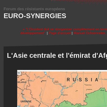
Forum des résistants européens
EURO-SYNERGIES
« "L'Occident doit se réorganiser complètement en terme
développement".
|
Page d'accueil
|
Manuel Ochsenreiter, 
L'Asie centrale et l'émirat d'A