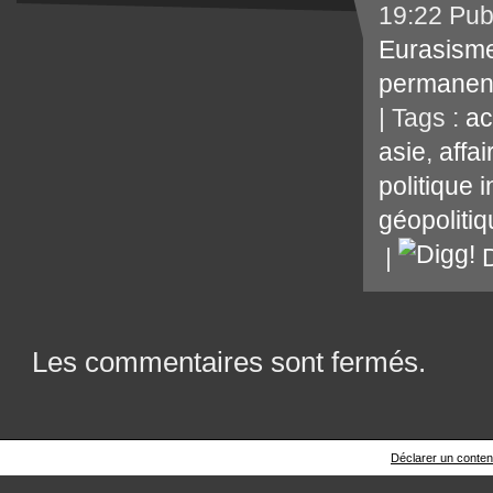
19:22 Pub
Eurasism
permanen
| Tags :
ac
asie
,
affa
politique 
géopoliti
|
D
Les commentaires sont fermés.
Déclarer un contenu 