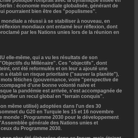
 crise politique romprait avec la dynamique initiée en
Berlin : économie mondiale globalisée, générant de
i pourraient bien être des "populismes".
mondiale a réussi à se stabiliser à nouveau, en
 réflexion mondiaux ont entamé leur réflexion, dont
 proclamé par les Nations unies lors de la réunion en
NU elle-même, qui a vu les résultats de son
Objectifs du Millénaire". Ces "objectifs", dont
eint, ont été reformulés et on leur a ajouté une
a établi un risque prioritaire ("sauver la planète"),
e mots fétiches (gouvernance, voire "perspective de
é accompagné d'une bonne volonté naïve et
orsque la pandémie est arrivée, s'est accompagnée de
ignifier un recul global en "terrain conquis".
rgon même utilisé) adoptées dans l'un des 30
sommet du G20 en Turquie les 15 et 16 novembre
otre monde : Programme 2030 pour le développement
 l'Assemblée générale des Nations unies et
", ceux du Programme 2030.