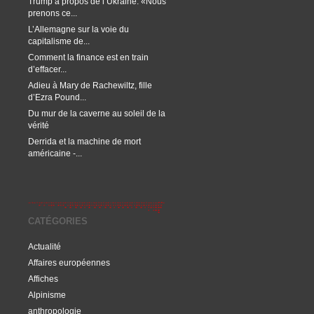
Trump à propos de l’Ukraine: «Nous
prenons ce...
L’Allemagne sur la voie du
capitalisme de...
Comment la finance est en train
d’effacer...
Adieu à Mary de Rachewiltz, fille
d’Ezra Pound...
Du mur de la caverne au soleil de la
vérité
Derrida et la machine de mort
américaine -...
CATÉGORIES
Actualité
Affaires européennes
Affiches
Alpinisme
anthropologie