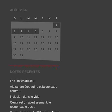
AOÛT 2026
D
L
M
M
J
V
S
1
2
3
4
5
6
7
8
9
10
11
12
13
14
15
16
17
18
19
20
21
22
23
24
25
26
27
28
29
30
31
NOTES RÉCENTES
Les limites du Jeu
Alexandre Douguine et la croisade
contre...
Inclusion dans le vide
Ceuta est un avertissement: le
responsable des...