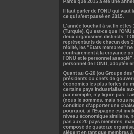
Parce que 2015 a été une année
Il faut parler de l'ONU qui vau
ce qui s'est passé en 2015.
L'année touchait à sa fin et les
(Turquie). Qu'est-ce que l'ONU 
deux organismes distincts : l'
représentants de chacun des 19
réalité, les "Etats membres" ne
contrairement à la croyance pop
l'ONU et le personnel associé" 
personnel de l'ONU, adoptée e
Quant au G-20 (ou Groupe des Vin
présidents ou chefs de gouvern
économies les plus fortes du mo
certains pays industrialisés au
par exemple, n'y figure pas. T
(nous le sommes, mais nous ne 
condition d'apporter une chaise p
pourquoi, si l'Espagne est invi
niveau économique similaire, ne
pas aux 20 pays membres, mais
composé de quatorze organisati
siègent en tant que membres à 