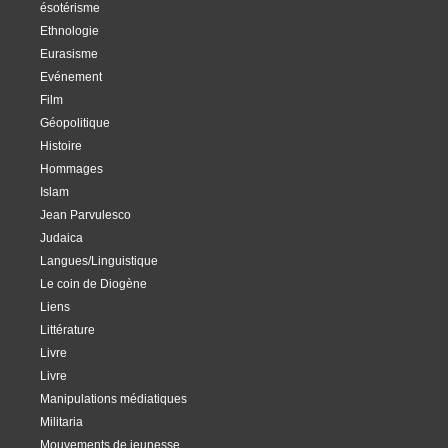
ésotérisme
Ethnologie
Eurasisme
Evénement
Film
Géopolitique
Histoire
Hommages
Islam
Jean Parvulesco
Judaica
Langues/Linguistique
Le coin de Diogène
Liens
Littérature
Livre
Livre
Manipulations médiatiques
Militaria
Mouvements de jeunesse