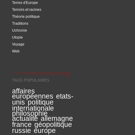
Terres d'Europe
Terroirs et racines
Théorie politique
Traditions
Uchronie
Utopie
Voyage
Web
TAGS POPULAIRES
affaires
européennes
etats-
unis
politique
internationale
philosophie
actualité
allemagne
france
géopolitique
russie
europe