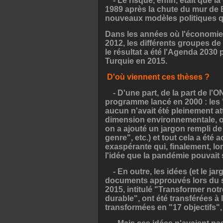
- Le risque, enfin, était que la
1989 après la chute du mur de 
nouveaux modèles politiques qu
Dans les années où l'économie 
2012, les différents groupes de
le résultat a été l'Agenda 2030
Turquie en 2015.
D'où viennent ces thèses ?
- D'une part, de la part de l'O
programme lancé en 2000 : les "
aucun n'avait été pleinement att
dimension environnementale, on 
on a ajouté un jargon rempli d
genre", etc.) et tout cela a ét
exaspérante qui, finalement, l
l'idée que la pandémie pouvait s
- En outre, les idées (et le ja
documents approuvés lors du 
2015, intitulé "Transformer n
durable", ont été transférées à
transformées en "17 objectifs