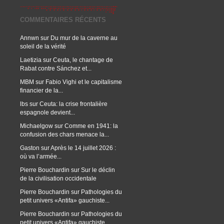
COMMENTAIRES RÉCENTS
Annwn
sur
Du mur de la caverne au
soleil de la vérité
Laetizia
sur
Ceuta, le chantage de
Rabat contre Sánchez et...
MBM
sur
Fabio Vighi et le capitalisme
financier de la...
lbs
sur
Ceuta: la crise frontalière
espagnole devient...
Michaelgow
sur
Comme en 1941: la
confusion des chars menace la...
Gaston
sur
Après le 14 juillet 2026 :
où va l’armée...
Pierre Bouchardin
sur
Sur le déclin
de la civilisation occidentale
Pierre Bouchardin
sur
Pathologies du
petit univers «Antifa» gauchiste...
Pierre Bouchardin
sur
Pathologies du
petit univers «Antifa» gauchiste...