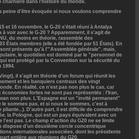
 charnière dans l'histoire du monde.
t la peine d'être évoquée si nous voulons comprendre
 15 et 16 novembre, le G-20 s'était réuni à Antalya
a à voir avec le G-20 ? Apparemment, il s'agit de
ONU, du moins en théorie, rassemble des
3 États membres (elle a été fondée par 51 États). En
 sont présents qu'à l'"Assemblée générale", mais,
ulaire, le quotidien est dominé par le "personnel de
qui est protégé par la Convention sur la sécurité du
n 1994.
gt), il s'agit en théorie d'un forum qui réunit les
ement et les banquiers centraux des vingt
nde. En réalité, ce n'est pas non plus le cas, car
x économies fortes ne sont pas représentés : l'Iran,
aïwan non plus. L'Espagne est un "invité permanent"
le sommes pas, et si nous le sommes, c'est à
liante...). D'autre part, il est difficile de comprendre
tée, la Pologne, qui est un pays équivalent avec un
 l'est pas. Le champ d'action du G20 ne se limite
 dispose d'un deuxième cercle concentrique
ons internationales associées, dont les présidents
part entière aux réunions du G20.