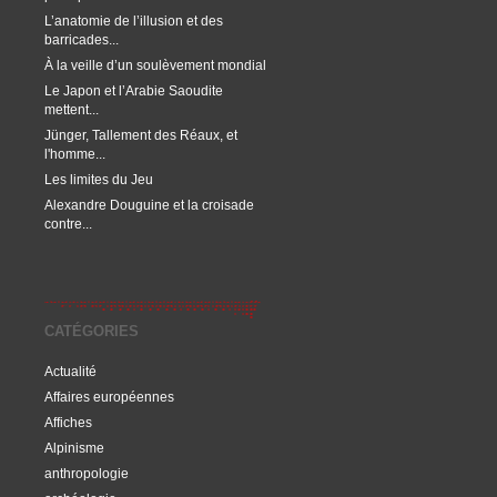
L’anatomie de l’illusion et des
barricades...
À la veille d’un soulèvement mondial
Le Japon et l’Arabie Saoudite
mettent...
Jünger, Tallement des Réaux, et
l'homme...
Les limites du Jeu
Alexandre Douguine et la croisade
contre...
CATÉGORIES
Actualité
Affaires européennes
Affiches
Alpinisme
anthropologie