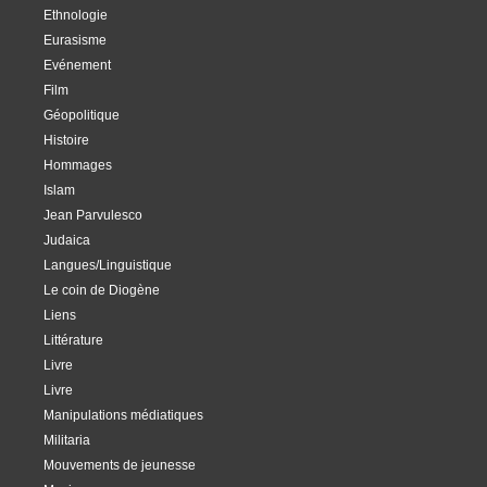
Ethnologie
Eurasisme
Evénement
Film
Géopolitique
Histoire
Hommages
Islam
Jean Parvulesco
Judaica
Langues/Linguistique
Le coin de Diogène
Liens
Littérature
Livre
Livre
Manipulations médiatiques
Militaria
Mouvements de jeunesse