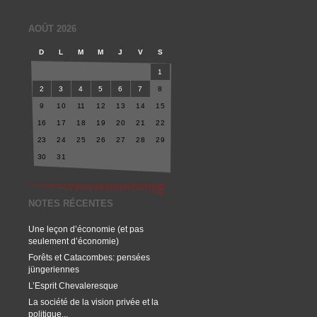
AOÛT 2026
D
L
M
M
J
V
S
1
2
3
4
5
6
7
8
9
10
11
12
13
14
15
16
17
18
19
20
21
22
23
24
25
26
27
28
29
30
31
NOTES RÉCENTES
Une leçon d’économie (et pas
seulement d’économie)
Forêts et Catacombes: pensées
jüngeriennes
L’Esprit Chevaleresque
La société de la vision privée et la
politique...