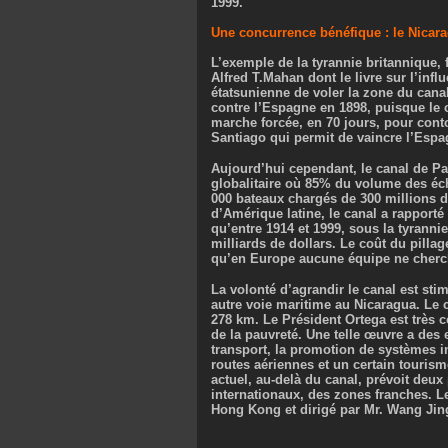
1999.
Une concurrence bénéfique : le Nicar
L’exemple de la tyrannie britannique, f
Alfred T.Mahan dont le livre sur l’infl
étatsunienne de voler la zone du cana
contre l’Espagne en 1898, puisque le 
marche forcée, en 70 jours, pour conto
Santiago qui permit de vaincre l’Espa
Aujourd’hui cependant, le canal de P
globalitaire où 85% du volume des éch
000 bateaux chargés de 300 millions d
d’Amérique latine, le canal a rapporté
qu’entre 1914 et 1999, sous la tyranni
milliards de dollars. Le coût du pill
qu’en Europe aucune équipe ne cherc
La volonté d’agrandir le canal est sti
autre voie maritime au Nicaragua. Le c
278 km. Le Président Ortega est très c
de la pauvreté. Une telle œuvre a des 
transport, la promotion de systèmes i
routes aériennes et un certain tourism
actuel, au-delà du canal, prévoit deux
internationaux, des zones franches. L
Hong Kong et dirigé par Mr. Wang Jin