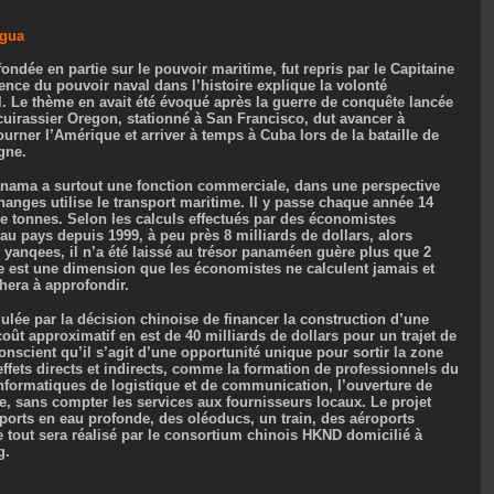
agua
ondée en partie sur le pouvoir maritime, fut repris par le Capitaine
uence du pouvoir naval dans l’histoire explique la volonté
l. Le thème en avait été évoqué après la guerre de conquête lancée
cuirassier Oregon, stationné à San Francisco, dut avancer à
urner l’Amérique et arriver à temps à Cuba lors de la bataille de
gne.
anama a surtout une fonction commerciale, dans une perspective
anges utilise le transport maritime. Il y passe chaque année 14
e tonnes. Selon les calculs effectués par des économistes
 au pays depuis 1999, à peu près 8 milliards de dollars, alors
e yanqees, il n’a été laissé au trésor panaméen guère plus que 2
age est une dimension que les économistes ne calculent jamais et
hera à approfondir.
mulée par la décision chinoise de financer la construction d’une
oût approximatif en est de 40 milliards de dollars pour un trajet de
onscient qu’il s’agit d’une opportunité unique pour sortir la zone
effets directs et indirects, comme la formation de professionnels du
nformatiques de logistique et de communication, l’ouverture de
e, sans compter les services aux fournisseurs locaux. Le projet
 ports en eau profonde, des oléoducs, un train, des aéroports
e tout sera réalisé par le consortium chinois HKND domicilié à
g.