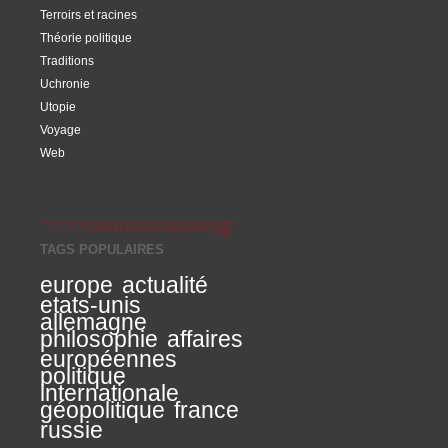
Terroirs et racines
Théorie politique
Traditions
Uchronie
Utopie
Voyage
Web
TAGS POPULAIRES
europe
actualité
etats-unis
allemagne
philosophie
affaires
européennes
politique
internationale
géopolitique
france
russie