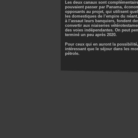
Les deux canaux sont complémentaires,
pouvaient passer par Panama, économis
opposants au projet, qui utilisent que
les domestiques de l’empire du néant.
à l’assaut leurs banquiers, fondent 
convertir aux niaiseries vétérotestame
des voies indépendantes. On peut pens
terminé un peu après 2020.
Pour ceux qui en auront la possibilit
intéressant que le séjour dans les m
pétrole.