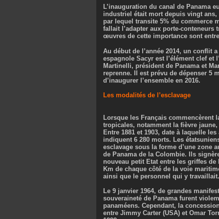
L’inauguration du canal de Panama eut 
industriel était mort depuis vingt ans
par lequel transite 5% du commerce ma
fallait l’adapter aux porte-conteneurs 
œuvres de cette importance sont entre
Au début de l’année 2014, un conflit a
espagnole Sacyr est l’élément clef et l’
Martinelli, président de Panama et Mar
reprenne. Il est prévu de dépenser 5 
d’inaugurer l’ensemble en 2016.
Les modalités de l’esclavage
Lorsque les Français commencèrent la 
tropicales, notamment la fièvre jaune,
Entre 1881 et 1903, date à laquelle le
indiquent 6 280 morts. Les étatsuniens 
esclavage sous la forme d’une zone au
de Panama de la Colombie. Ils signèren
nouveau petit Etat entre les griffes d
Km de chaque côté de la voie maritime
ainsi que le personnel qui y travaillait
Le 9 janvier 1964, de grandes manifes
souveraineté de Panama furent violem
panaméens. Cependant, la concession à
entre Jimmy Carter (USA) et Omar Torr