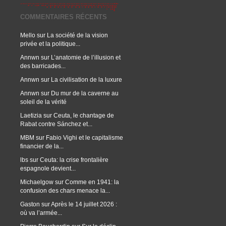
COMMENTAIRES RÉCENTS
Mello
sur
La société de la vision
privée et la politique...
Annwn
sur
L’anatomie de l’illusion et
des barricades...
Annwn
sur
La civilisation de la luxure
Annwn
sur
Du mur de la caverne au
soleil de la vérité
Laetizia
sur
Ceuta, le chantage de
Rabat contre Sánchez et...
MBM
sur
Fabio Vighi et le capitalisme
financier de la...
lbs
sur
Ceuta: la crise frontalière
espagnole devient...
Michaelgow
sur
Comme en 1941: la
confusion des chars menace la...
Gaston
sur
Après le 14 juillet 2026 :
où va l’armée...