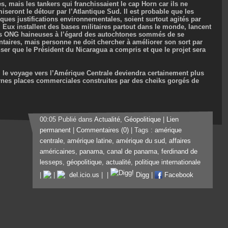
 mais les tankers qui franchissaient le cap Horn car ils ne
eront le détour par l’Atlantique Sud. Il est probable que les
lques justifications environnementales, soient surtout agités par
 Eux installent des bases militaires partout dans le monde, lancent
des ONG haineuses à l’égard des autochtones sommés de se
ntaires, mais personne ne doit chercher à améliorer son sort par
er que le Président du Nicaragua a compris et que le projet sera
é, le voyage vers l’Amérique Centrale deviendra certainement plus
ornes places commerciales construites par des cheiks gorgés de
00:05 Publié dans
Actualité
,
Géopolitique
|
Lien
permanent
|
Commentaires (0)
| Tags :
amérique
centrale
,
amérique latine
,
amérique du sud
,
affaires
américaines
,
panama
,
canal de panama
,
ferdinand de
lesseps
,
géopolitique
,
actualité
,
politique internationale
|
|
del.icio.us
|
|
Digg
|
Facebook