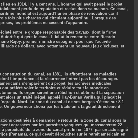
lieu en 1914, il y a cent ans. L’homme qui avait pensé le projet
, totalement perdu de réputation et reclus dans sa maison. Ce canal,
ritime mondial est aujourd’hui en phase de rénovation car il
trois fois plus chargés qui circulent aujourd’hui. Lorsque des
prises, les problèmes ne cessent d’apparaître.
 éclaté entre le groupe responsable des travaux, dont la firme
Autorité qui gère le canal. Il fallut la rencontre entre Ricardo
iano Rajoy, premier ministre espagnol, pour que l’activité
milliards de dollars, avec notamment un nouveau jeu d’écluses, et
construction du canal, en 1881, ils affrontèrent les maladies
 dont l’importance et la récurrence finirent pas les décourager.
s américains s’emparèrent du projet, les archives médicales
ont préféré voler le territoire et réduire tout le monde en
tonome. Ils organisèrent une rébellion et obtinrent la séparation
t alors un traité inégal, appelé Hay-Bunau Varilla qui plaçait le
e l’ogre du Nord. La zone du canal et de ses berges s’étend sur 8,1
. Un gouverneur choisi par les Etats-unis la gérait directement
.
tations destinées à demander le retour de la zone du canal sous la
ment agressées par les parasites yanquees qui massacrèrent 22
 perpétuité de la zone du canal prit fin en 1977, par un acte signé
ijos (Panama), ce qui devait déboucher sur le retrait américain en