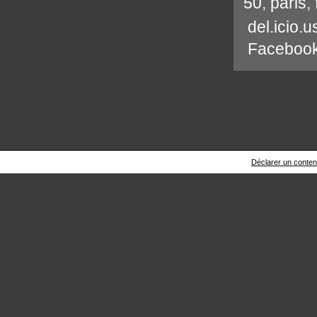
50
,
paris
,
del.icio.u
Faceboo
Déclarer un contenu 