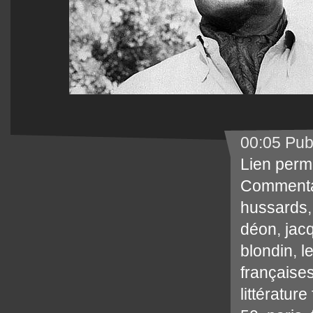
00:05 Pub
Lien perm
Commenta
hussards
déon
,
jac
blondin
,
l
française
littérature