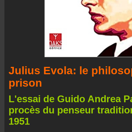
Julius Evola: le philos
prison
L'essai de Guido Andrea P
procès du penseur traditio
1951