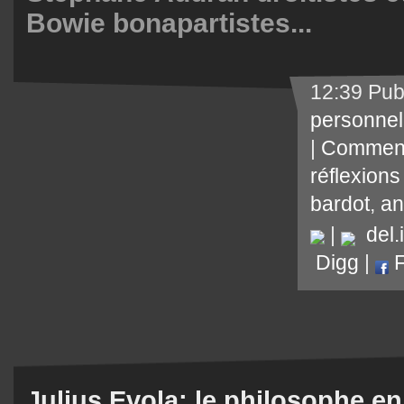
Bowie bonapartistes...
12:39 Pub
personnel
|
Comment
réflexions
bardot
,
an
|
del.i
Digg
|
F
Julius Evola: le philosophe en