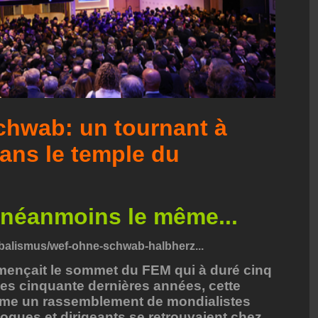
hwab: un tournant à
dans le temple du
 néanmoins le même...
lobalismus/wef-ohne-schwab-halbherz...
mmençait le sommet du FEM qui à duré cinq
es cinquante dernières années, cette
mme un rassemblement de mondialistes
ologues et dirigeants se retrouvaient chez