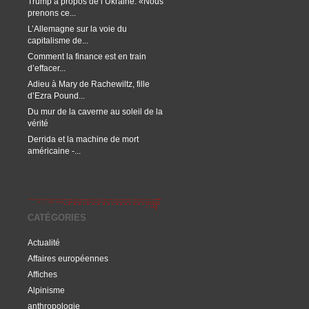
Trump à propos de l’Ukraine: «Nous
prenons ce...
L’Allemagne sur la voie du
capitalisme de...
Comment la finance est en train
d’effacer...
Adieu à Mary de Rachewiltz, fille
d’Ezra Pound...
Du mur de la caverne au soleil de la
vérité
Derrida et la machine de mort
américaine -...
CATÉGORIES
Actualité
Affaires européennes
Affiches
Alpinisme
anthropologie