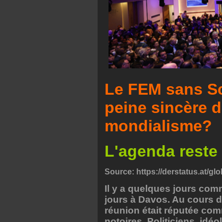
Le FEM sans Sc
peine sincère 
mondialisme?
L'agenda reste
Source:
https://derstatus.at/g
Il y a quelques jours co
jours à Davos. Au cours d
réunion était réputée co
notoires. Politiciens, idé