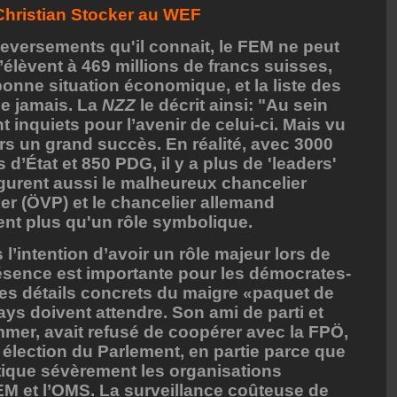
Christian Stocker au WEF
uleversements qu'il connait, le FEM ne peut
’élèvent à 469 millions de francs suisses,
bonne situation économique, et la liste des
ue jamais. La
NZZ
le décrit ainsi: "Au sein
inquiets pour l’avenir de celui-ci. Mais vu
ours un grand succès. En réalité, avec 3000
 d’État et 850 PDG, il y a plus de 'leaders'
igurent aussi le malheureux chancelier
ker (ÖVP) et le chancelier allemand
uent plus qu'un rôle symbolique.
 l’intention d’avoir un rôle majeur lors de
résence est importante pour les démocrates-
les détails concrets du maigre «paquet de
s doivent attendre. Son ami de parti et
mer, avait refusé de coopérer avec la FPÖ,
 élection du Parlement, en partie parce que
itique sévèrement les organisations
M et l’OMS. La surveillance coûteuse de