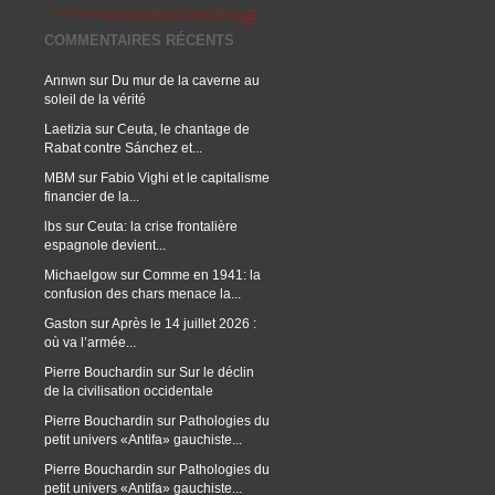
COMMENTAIRES RÉCENTS
Annwn
sur
Du mur de la caverne au
soleil de la vérité
Laetizia
sur
Ceuta, le chantage de
Rabat contre Sánchez et...
MBM
sur
Fabio Vighi et le capitalisme
financier de la...
lbs
sur
Ceuta: la crise frontalière
espagnole devient...
Michaelgow
sur
Comme en 1941: la
confusion des chars menace la...
Gaston
sur
Après le 14 juillet 2026 :
où va l’armée...
Pierre Bouchardin
sur
Sur le déclin
de la civilisation occidentale
Pierre Bouchardin
sur
Pathologies du
petit univers «Antifa» gauchiste...
Pierre Bouchardin
sur
Pathologies du
petit univers «Antifa» gauchiste...