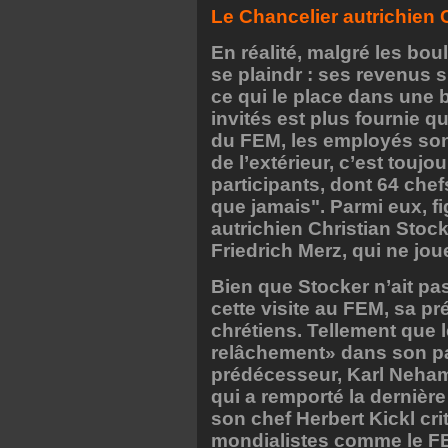
Le Chancelier autrichien 
En réalité, malgré les bo
se plaindr : ses revenus s
ce qui le place dans une 
invités est plus fournie q
du FEM, les employés sont 
de l’extérieur, c’est touj
participants, dont 64 chefs
que jamais". Parmi eux, f
autrichien Christian Stoc
Friedrich Merz, qui ne jo
Bien que Stocker n’ait pas
cette visite au FEM, sa p
chrétiens. Tellement que 
relâchement» dans son pay
prédécesseur, Karl Neham
qui a remporté la dernière
son chef Herbert Kickl cr
mondialistes comme le FE