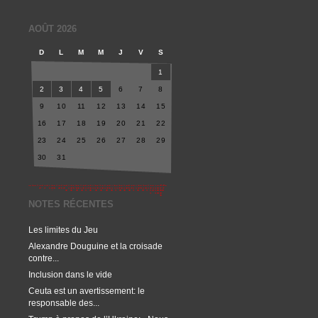
AOÛT 2026
D
L
M
M
J
V
S
1
2
3
4
5
6
7
8
9
10
11
12
13
14
15
16
17
18
19
20
21
22
23
24
25
26
27
28
29
30
31
NOTES RÉCENTES
Les limites du Jeu
Alexandre Douguine et la croisade
contre...
Inclusion dans le vide
Ceuta est un avertissement: le
responsable des...