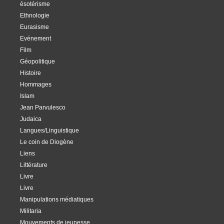
ésotérisme
Ethnologie
Eurasisme
Evénement
Film
Géopolitique
Histoire
Hommages
Islam
Jean Parvulesco
Judaica
Langues/Linguistique
Le coin de Diogène
Liens
Littérature
Livre
Livre
Manipulations médiatiques
Militaria
Mouvements de jeunesse