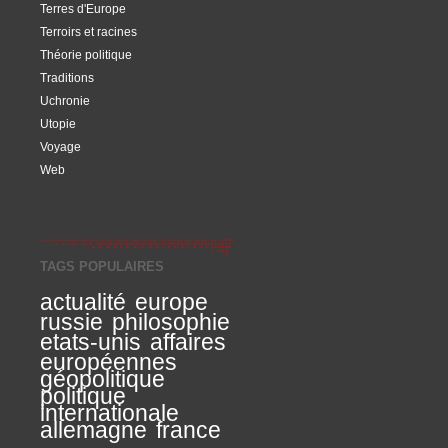
Terres d'Europe
Terroirs et racines
Théorie politique
Traditions
Uchronie
Utopie
Voyage
Web
TAGS POPULAIRES
actualité
europe
russie
philosophie
etats-unis
affaires
européennes
géopolitique
politique
internationale
allemagne
france