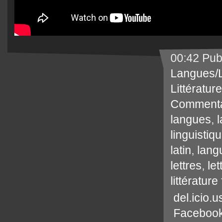
00:42 Pub
Langues/L
Littérature
Commenta
langues
,
linguistiq
latin
,
lang
lettres
,
le
littérature
del.icio.u
Faceboo